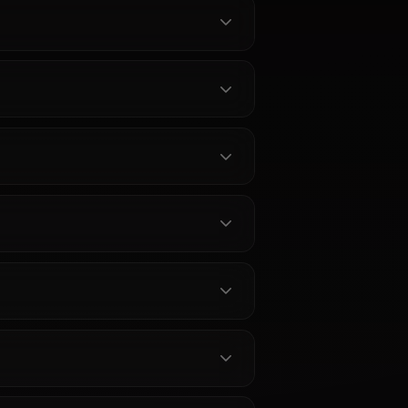
I Chat –
Mitsuri Kanroji AI Chat -
t Hashira on
Unrestricted Demon Slayer
Roleplay
bu ai chat on
Chat with Mitsuri Kanroji AI on
wit, hidden
Anione. Experience unrestricted,
d banter, all
authentic Demon Slayer roleplay
lay with no
with the Love Hashira. No filters,
pure immersion.
묻는 질문