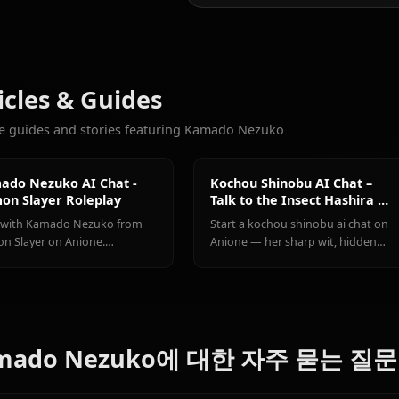
8.7k
채팅
Kochou
Kamado
Kanjori
좋아할 만한 다른 캐릭터
Shinobu
Tanjirou
Mitsuri
Kimetsu no Yaiba
Articles & Guides