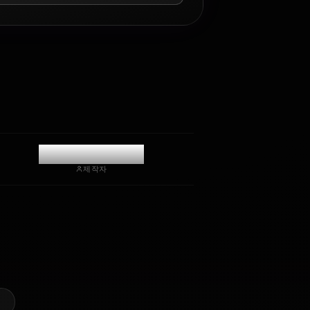
AI 롤플레이 채팅
AI 파트너 Kamado Nezuko와(과) 채팅/롤플레이를 즐기세
요. 깊은 감성 지능과 기억력을 갖춘 검열 없는 롤플레이/채
팅.
사진 받기
장기 기억
고지능 AI
몰입형 롤플레이
채팅 시작