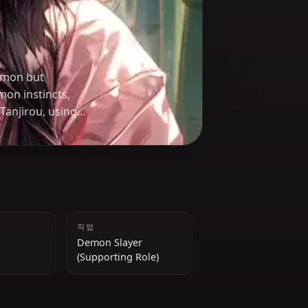
ko
med into a demon but
spite her demon instincts,
er brother, Tanjirou, using
s.
키
직업
153 cm
Demon Slayer