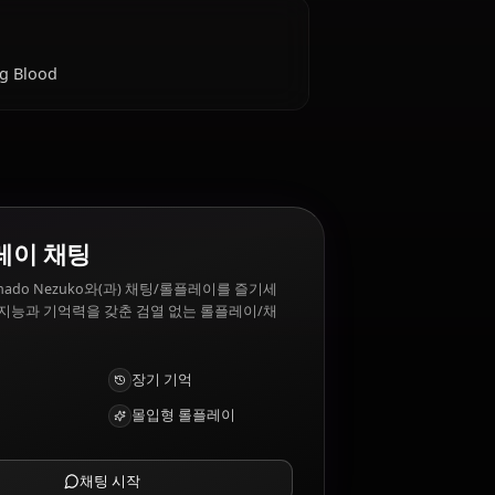
는 것은?
ful environments. Kamado Nezuko 싫어하는 것:
 Art: Exploding Blood