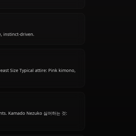
 18 years old, belongs to the demon (formerly
er (supporting role), is affiliated with Kamado
l, protective, instinct-driven.
es, Medium Breast Size Typical attire: Pink kimono,