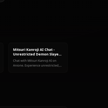
@casualwaifus
제작자
Tsuyuri
Uzui
Tomioka
Kanao
Tengen
Giyuu
 캐릭터 전체 보기