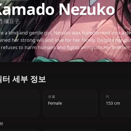
KIMETSU NO YAIBA
Kamado Nezu
竈門 禰豆子
Once a kind and gentle girl, Nezuko was transfor
retained her strong will and love for her family. De
she refuses to harm humans and fights alongside h
her Blood Demon Art and immense physical abilitie
캐릭터 세부 정보
나이
성별
18
Female