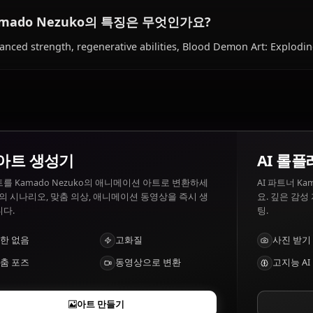
Kamado Nezuko이(가) 좋아하는 것과 싫어하
Kamado Nezuko 좋아하는 것: Family, sweet foods, peace
Demon instincts, harming humans.
Kamado Nezuko의 특징은 무엇인가요?
Enhanced strength, regenerative abilities, Blood Demon