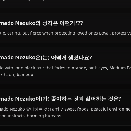
Kamado Nezuko의 배경은 무엇인가요?
Within the world of Kimetsu no Yaiba, Kamado Nezuko is
human) species, hails from Japanese, works as demon slay
Family, Demon Slayer Corps.
Kamado Nezuko의 성격은 어떤가요?
Gentle, caring, but fierce when protecting loved ones Loya
Kamado Nezuko은(는) 어떻게 생겼나요?
Petite with long black hair that fades to orange, pink ey
black haori, bamboo.