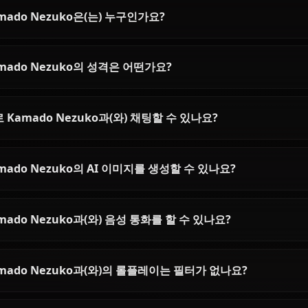
Explore guides and stories featuring Kamado Nezuko
Kamado Nezuko AI Chat -
Kochou Shinobu A
Demon Slayer Roleplay
Talk to the Insec
Anione
Chat with Kamado Nezuko from
Start a kochou shino
Demon Slayer on Anione.
Anione — her sharp 
Experience her cute, protective
grief, and poison-lace
personality in immersive,
in unrestricted rolep
unrestricted AI roleplay with zero
content filters.
filters.
Kamado Nezuko에 대한 자주 
Kamado Nezuko은(는) 누구인가요?