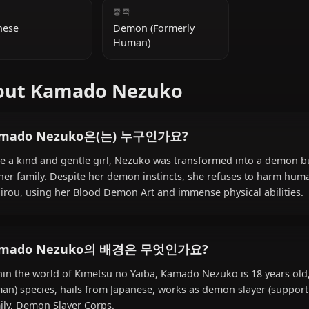
추가 정보
국적
종족
Japanese
Demon (Formerly
Human)
About Kamado Nezuko
Kamado Nezuko은(는) 누구인가요?
Once a kind and gentle girl, Nezuko was transformed int
for her family. Despite her demon instincts, she refuse
Tanjirou, using her Blood Demon Art and immense physica