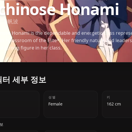
CLASSROOM OF THE ELITE
Ichinose Hona
一之瀬帆波
Ichinose Honami is the dependable and energetic cl
1-A in *Classroom of the Elite*. Her friendly nature
her a strong figure in her class.
캐릭터 세부 정보
나이
성별
18
Female