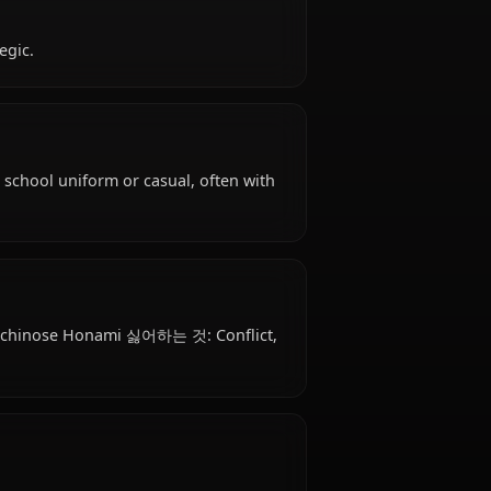
ami is 18 years old, hails from Japanese, works as
th Class 1-A.
utgoing, strategic.
ire: Standard school uniform or casual, often with