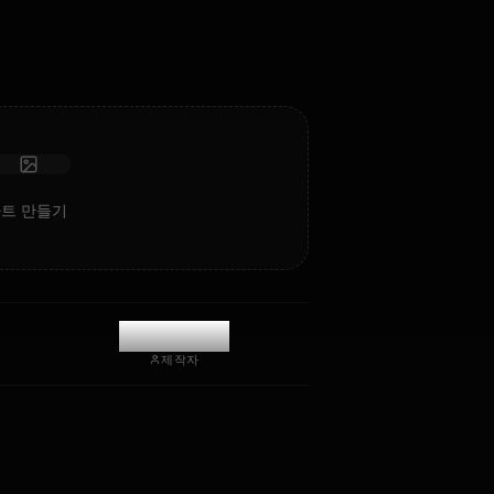
팅.
사진 받기
장기 기억
고지능 AI
몰입형 롤플레이
채팅 시작