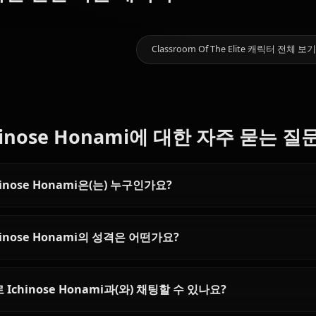
갤러리 오픈 예정! Ichinose 
10.3k
채팅
Horikita
Karuizawa
Amasawa
좋아할 만한 다른 캐릭터
Suzune
Kei
Ichika
Classroom Of The El