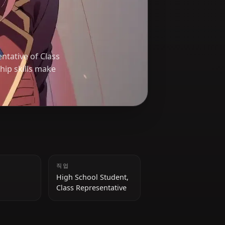
mi
ass representative of Class
 and leadership skills make
키
직업
162 cm
High School Student,