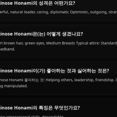
Ichinose Honami의 배경은 무엇인가요?
Within the world of Classroom Of The Elite, Ichinose Hon
high school student, class representative, is affiliated wi
Ichinose Honami의 성격은 어떤가요?
Cheerful, natural leader, caring, diplomatic Optimistic, o
Ichinose Honami은(는) 어떻게 생겼나요?
Short brown hair, green eyes, Medium Breasts Typical att
a headband.