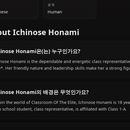
추가 정보
국적
종족
Japanese
Human
About Ichinose Honami
Ichinose Honami은(는) 누구인가요?
Ichinose Honami is the dependable and energetic class r
Elite*. Her friendly nature and leadership skills make her