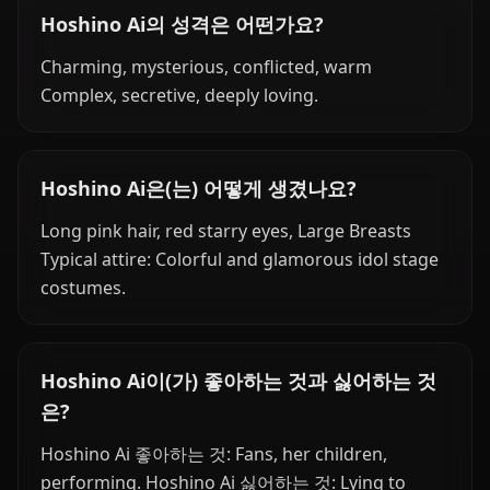
Hoshino Ai의 성격은 어떤가요?
Charming, mysterious, conflicted, warm
Complex, secretive, deeply loving.
Hoshino Ai은(는) 어떻게 생겼나요?
Long pink hair, red starry eyes, Large Breasts
Typical attire: Colorful and glamorous idol stage
costumes.
Hoshino Ai이(가) 좋아하는 것과 싫어하는 것
은?
Hoshino Ai 좋아하는 것: Fans, her children,
performing. Hoshino Ai 싫어하는 것: Lying to