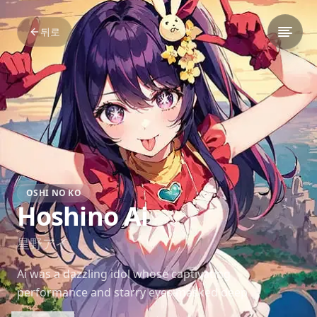
뒤로
OSHI NO KO
Hoshino Ai
星野アイ
Ai was a dazzling idol whose captivating
performance and starry eyes masked deep
emotional scars. Her mysterious charm and tragic