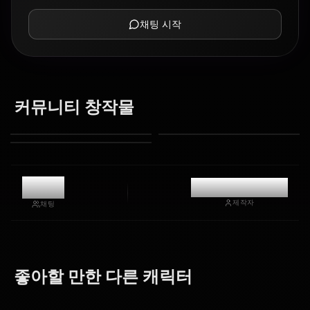
채팅 시작
커뮤니티 창작물
11.3k
@casualwaifus
제작자
채팅
Kurokawa
Hoshino
좋아할 만한 다른 캐릭터
Akane
Arima Kana
Ruby