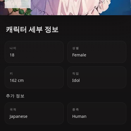
Read more
past define the heart of Oshi no Ko.
캐릭터 세부 정보
나이
성별
18
Female
키
직업
162 cm
Idol
추가 정보
국적
종족
Japanese
Human