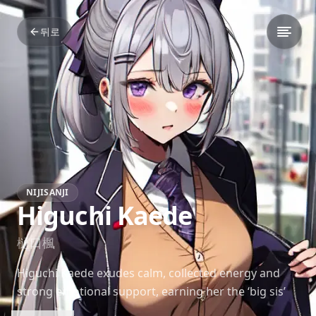
뒤로
NIJISANJI
Higuchi Kaede
樋口楓
Higuchi Kaede exudes calm, collected energy and
strong emotional support, earning her the ‘big sis’
reputation in Nijisanji. Her musical performances