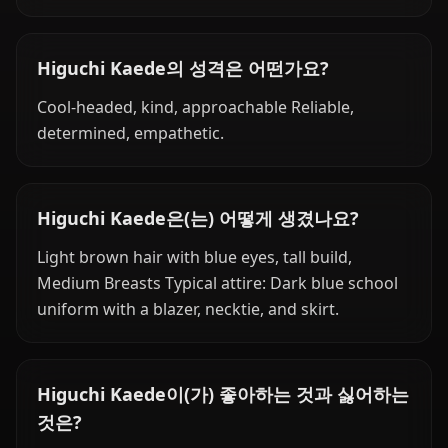
Higuchi Kaede의 성격은 어떤가요?
Cool-headed, kind, approachable Reliable,
determined, empathetic.
Higuchi Kaede은(는) 어떻게 생겼나요?
Light brown hair with blue eyes, tall build,
Medium Breasts Typical attire: Dark blue school
uniform with a blazer, necktie, and skirt.
Higuchi Kaede이(가) 좋아하는 것과 싫어하는
것은?