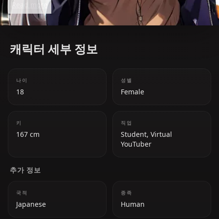
Read more
and empathy stand out in the VTuber scene.
캐릭터 세부 정보
나이
성별
18
Female
키
직업
167 cm
Student, Virtual
YouTuber
추가 정보
국적
종족
Japanese
Human