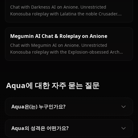
Chat with Darkness AI on Anione. Unrestricted
Konosuba roleplay with Lalatina the noble Crusader.
Zero filters, full masochist crusader energy on demand.
Megumin AI Chat & Roleplay on Anione
Chat with Megumin AI on Anione. Unrestricted
Konosuba roleplay with the Explosion-obsessed Arch
Wizard. Zero filters, full chaotic energy.
Aqua에 대한 자주 묻는 질문
Aqua은(는) 누구인가요?
Aqua의 성격은 어떤가요?