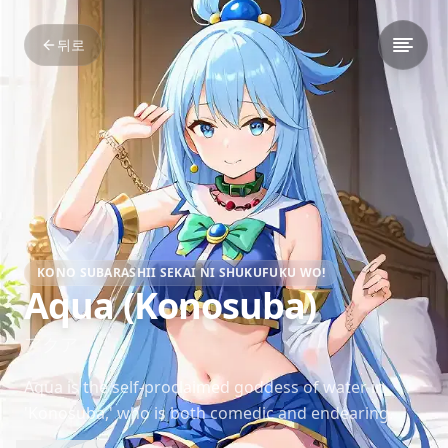
뒤로
KONO SUBARASHII SEKAI NI SHUKUFUKU WO!
Aqua (Konosuba)
アクア
Aqua is the self-proclaimed goddess of water in
'Konosuba,' who is both comedic and endearing.
She is often overconfident in her abilities but ends