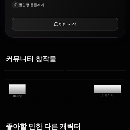
몰입형 롤플레이
채팅 시작
커뮤니티 창작물
8.9k
@kanashi
제작자
채팅
Zero Two
Darkness
(Darling In
좋아할 만한 다른 캐릭터