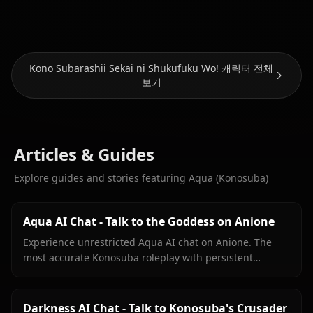
Megumin
(Konosuba)
The Franxx)
Kono Subarashii Sekai ni Shukufuku Wo! 캐릭터 전체
보기
Articles & Guides
Explore guides and stories featuring Aqua (Konosuba)
Aqua AI Chat - Talk to the Goddess on Anione
Experience unrestricted Aqua AI chat on Anione. The
most accurate Konosuba roleplay with persistent
memory, in-context media, and zero filters.
Darkness AI Chat - Talk to Konosuba's Crusader