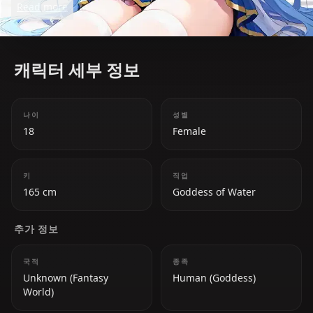
Read more
up creating chaos for her party. Despite her selfish
tendencies, Aqua has moments of compassion and
loyalty, proving to be an integral part of the team.
캐릭터 세부 정보
나이
성별
18
Female
키
직업
165 cm
Goddess of Water
추가 정보
국적
종족
Unknown (Fantasy
Human (Goddess)
World)