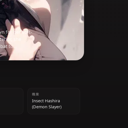
nobu is known for her soft-
er calm exterior, she
sons in combat to
er a deadly and strategic
身長
職業
151 cm
Insect Hashira