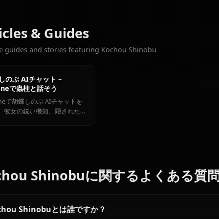
チャット数
おすすめの他のキャラクター
竈門 禰豆子
竈門 炭治郎
甘露寺蜜璃
鬼滅の刃の全キャラ
Articles & Guides
Explore guides and stories featuring Kochou Shinobu