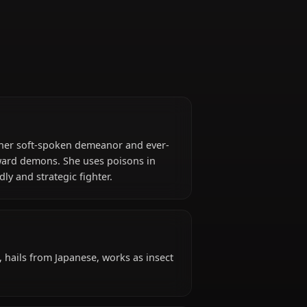
(Demon Slayer)
 is known for her soft-spoken demeanor and ever-
deep hatred toward demons. She uses poisons in
g her a deadly and strategic fighter.