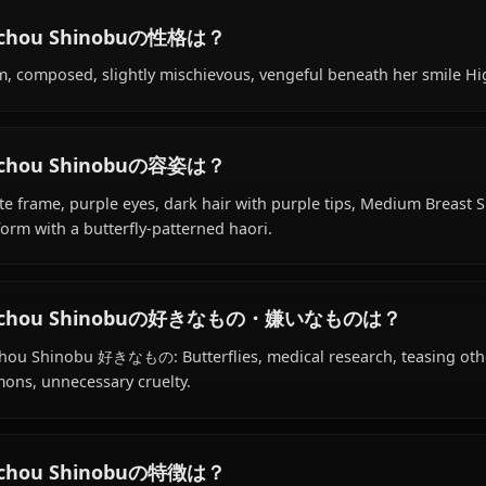
Kochou Shinobuの経歴は？
Within the world of Kimetsu no Yaiba, Kochou Shinobu is 
hashira (demon slayer), is affiliated with Demon Slayer C
Kochou Shinobuの性格は？
Calm, composed, slightly mischievous, vengeful beneath he
Kochou Shinobuの容姿は？
Petite frame, purple eyes, dark hair with purple tips, M
uniform with a butterfly-patterned haori.