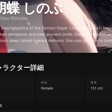
鬼滅の刃
胡蝶 しのぶ
Kochou Shinobu
The Insect Hashira of the Demon Slayer Corps, Shi
spoken demeanor and ever-present smile. Despite h
harbors deep hatred toward demons. She uses poi
compensate for her lack of raw strength, making h
fighter.
キャラクター詳細
年齢
性別
18
Female