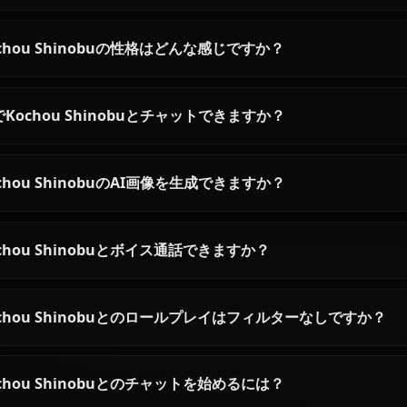
胡蝶しのぶ AIチャット –
Anioneで蟲柱と話そう
Anioneで胡蝶しのぶ AIチャットを
体験。彼女の鋭い機知、隠された
悲しみ、毒を帯びた言葉を、無制
限のロールプレイと永続的な記憶
でお楽しみいただけます。
Kochou Shinobuに関するよ
Kochou Shinobuとは誰ですか？
Kochou Shinobuの性格はどんな感じですか？