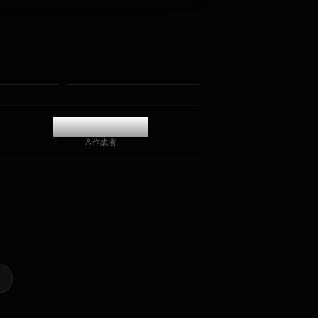
イ。深い感情的知性と記憶を持つ、検閲なしのロールプレ
イ/チャット。
写真を受け取る
長期記憶
高知能AI
没入型ロールプレイ
チャットを開始
@kinayymon