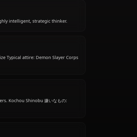
18 years old, hails from Japanese, works as insect
orps.
r smile Highly intelligent, strategic thinker.
edium Breast Size Typical attire: Demon Slayer Corps