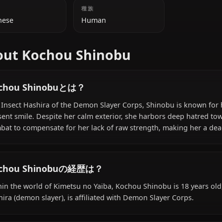
追加情報
国籍
種族
Japanese
Human
About Kochou Shinobu
Kochou Shinobuとは？
The Insect Hashira of the Demon Slayer Corps, Shinobu
present smile. Despite her calm exterior, she harbors 
combat to compensate for her lack of raw strength, makin