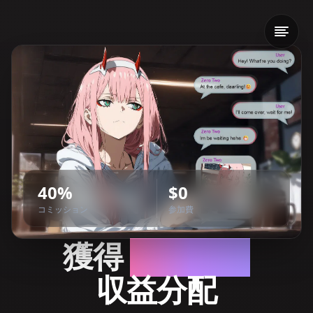
40%
$0
コミッション
参加費
獲得
40%永久
収益分配