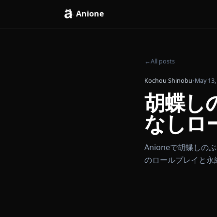
Anione
←
All posts
Kochou Shinobu
•
胡蝶
なし
Anioneで
のロールプレ