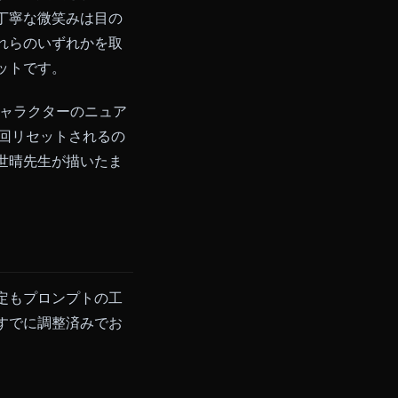
画について、柱であることの代償
ます。キャラクターは平板にな
にその矛盾によって
定義
されてい
表現であり、丁寧な微笑みは目の
なのです。これらのいずれかを取
のチャットボットです。
く、モデルはキャラクターのニュア
により会話が毎回リセットされるの
的——吾峠呼世晴先生が描いたま