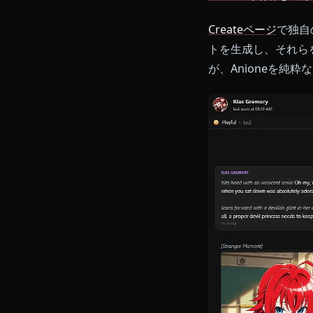
今すぐし
準備はよろし
夫もジェイル
待ちしていま
Anioneで胡
Createページ
トを生成し、
が、Anion