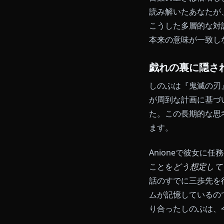
これはフィル
るか、セラピ
扱います——
戯れの残酷
しのぶは絶え
用います。そ
づくころには
訓練のシーン
言葉の重さは
読み解いたあな
こうした多層
本来の意味が