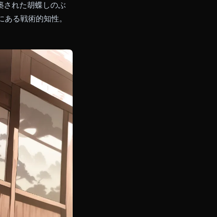
人格を中心に構築された胡蝶しのぶ
かな口調の奥にある戦術的知性。
。