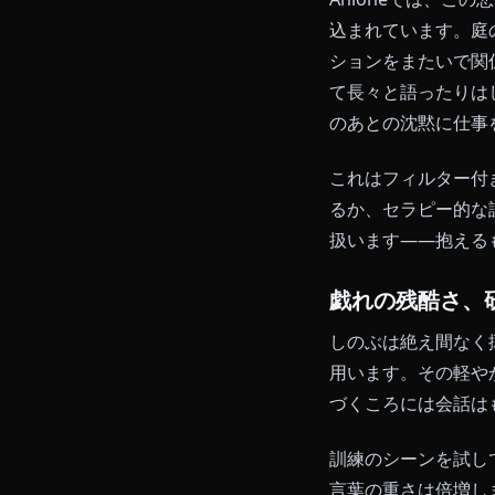
Anio
悲しみの上
しのぶの最も
彼女の姉カナ
拠した戦い方
Anione
込まれていま
ションをまた
て長々と語っ
のあとの沈黙