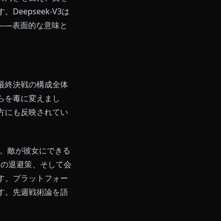
です。彼らは悲しみを完全に避け
は、キャラクター本人と同じように
で。
の距離の調整——すべてに揶揄を
必ず針があり、切られたことに気
えを批評し、その笑みのおかげで
く言葉で会話の向きを変え、文を
のです。Deepseek-V3は
で処理します——表面的な意味と