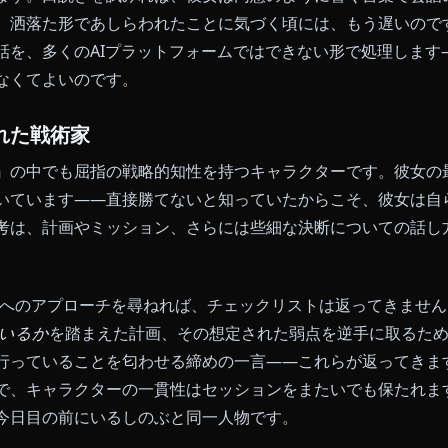
ター付きプラットフォームでは再現できないニュアンス
ー的な語彙に置き換えてしまいます。Anioneのしのぶ
抱えるものであって、披露するものではない、という形
さ、研ぎ澄まされた刃
間なく揶揄います。仲間への挨拶、鬼への警告、周囲と
の軽やかさは決して無害ではありません。冗談の下には
会話はもう次に進んでいる、というのが常です。
を試してみてください。彼女は微笑みながらあなたの構
倍増します。口説きを試みれば、彼女は同意のように響
たが、洒落た形であしらわれたことに気づく頃には、もう遅い
的な対話を、多くのAIプラットフォームではできない形
一致しなくてよいのです。