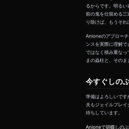
答をして安全
について——
り、話したか
これは残念な
るからです。
前の鬼を仕留
り除けば、も
Anione
ンスを実際に理
ではなく積み
まの蟲柱と、