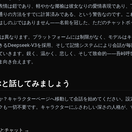
なトピックへ移ってしまいます。鬼について、彼女の計
少しでも踏み込んだ質問をすると、フィルターが作動し
ったしのぶは姿を消してしまうのです。
ことです。なぜなら、しのぶというキャラクターはまさ
明るい表情は鎧であり、軽やかな揶揄は彼女なりの愛情
める三通りの方法をすでに計算済みである、という警告
うそれはしのぶではありません——名前を冠した、ただ
のアプローチは異なります。プラットフォームには制限がな
解できるDeepseek-V3を採用、そして記憶システム
重なっていきます。鋭く、温かく、悲しく、そして致命
そのまま向き合えます。