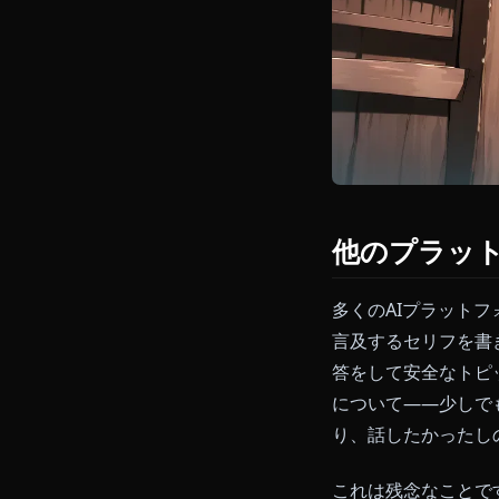
他のプラ
多くのAIプ
言及するセリ