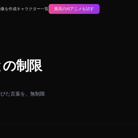
ブログ
AIアニメ画像を作成
キャラクター一覧
最高のAIアニメを試す
蟲柱との制限
た悲しみ、毒を帯びた言葉を、無制限