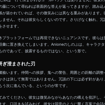
neのしのぶが特別な理由
に乗る微笑み
本質的な特徴は、朗らかな表面と、その下にある動かし
エは上弦の弐・童磨に殺されており、しのぶの戦闘スタ
——は、鬼の首を切り落とすほどの腕力を持たない彼女
では、この悲しみは一行で済まされるコールバックではあり
す。庭の藤について尋ねれば表面的な答えが返ってきま
いで関係が築かれていれば、その微笑みには異なる重み
たりはしません。それは彼女らしくないのです。さりげ
に仕事をさせます。