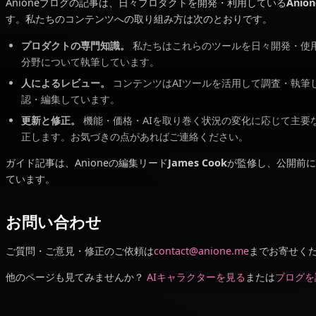
編集とコンテンツ
Anioneブログの記事は、日々プロダクトを開発・利用
す。私たちのコンテンツへの取り組み方は次のとおりで
プロダクトの専門知識。
私たちはこれらのツールを日
分野について執筆しています。
人によるレビュー。
コンテンツはAIツールを活用
認・編集しています。
更新と修正。
機能・価格・AIを取り巻く状況の変
正します。お気づきの点があればご連絡ください。
ガイド記事は、Anioneの編集リード
James Cook
が監
ています。
お問い合わせ
ご質問・ご意見・修正のご依頼は
contact@anione.me