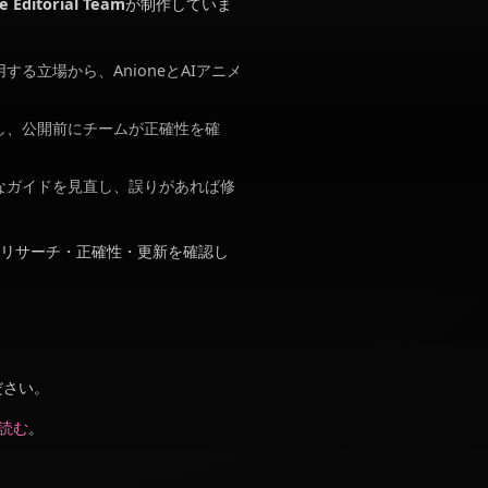
している
Anione Editorial Team
が制作していま
す。
々開発・使用する立場から、AnioneとAIアニメ
して調査・執筆し、公開前にチームが正確性を確
化に応じて主要なガイドを見直し、誤りがあれば修
修し、公開前にリサーチ・正確性・更新を確認し
までお寄せください。