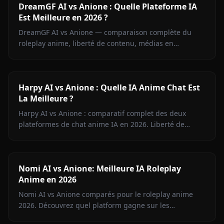
DreamGF AI vs Anione : Quelle Plateforme IA
Est Meilleure en 2026 ?
DreamGF AI vs Anione — comparaison complète du
roleplay anime, liberté de contenu, médias en
contexte, mémoire et tarifs. Pourquoi Anione gagne
pour les fans d'anime en 2026.
Harpy AI vs Anione : Quelle IA Anime Chat Est
La Meilleure ?
Harpy AI vs Anione : comparatif complet des deux
plateformes de chat anime IA en 2026. Liberté de
contenu, mémoire, génération d'images, tarifs — tout
ce qu'il faut savoir.
Nomi AI vs Anione: Meilleure IA Roleplay
Anime en 2026
Nomi AI vs Anione comparés pour le roleplay anime
2026. Découvrez quel platform gagne sur les
personnages, la liberté de contenu, la génération