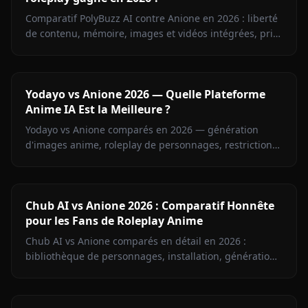
Comparatif PolyBuzz AI contre Anione en 2026 : liberté
de contenu, mémoire, images et vidéos intégrées, prix.
Le verdict pour les fans de roleplay anime sans
censure.
Yodayo vs Anione 2026 — Quelle Plateforme
Anime IA Est la Meilleure ?
Yodayo vs Anione comparés en 2026 — génération
d'images anime, roleplay de personnages, restrictions
de contenu et tarifs. Découvrez quelle plateforme
l'emporte pour les fans d'anime.
Chub AI vs Anione 2026 : Comparatif Honnête
pour les Fans de Roleplay Anime
Chub AI vs Anione comparés en détail en 2026 :
bibliothèque de personnages, installation, génération
d'images, mémoire et tarifs. Trouvez la plateforme qu'il
vous faut.