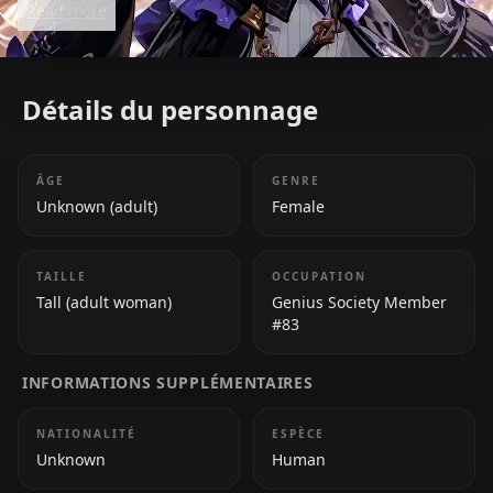
Read more
genius and ego in miniature form.
Détails du personnage
ÂGE
GENRE
Unknown (adult)
Female
TAILLE
OCCUPATION
Tall (adult woman)
Genius Society Member
#83
INFORMATIONS SUPPLÉMENTAIRES
NATIONALITÉ
ESPÈCE
Unknown
Human