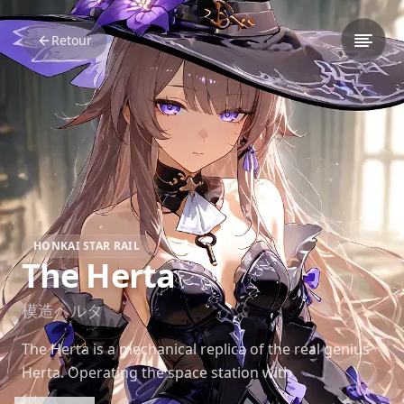
Retour
HONKAI STAR RAIL
The Herta
模造ヘルタ
The Herta is a mechanical replica of the real genius
Herta. Operating the space station with
programmed arrogance, she reflects her creator’s