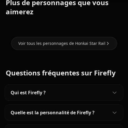
Plus de personnages que vous
Stelle
Kafka
Herta
(Honkai:
(Honkai:
(Honkai:
aimerez
Star Rail)
Star Rail)
Star Rail)
Voir tous les personnages de Honkai Star Rail
Questions fréquentes sur Firefly
Qui est Firefly ?
Quelle est la personnalité de Firefly ?