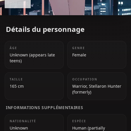
Read more
Star Rail*.
Détails du personnage
ÂGE
GENRE
Unknown (appears late
Female
teens)
TAILLE
OCCUPATION
165 cm
Warrior, Stellaron Hunter
(formerly)
INFORMATIONS SUPPLÉMENTAIRES
NATIONALITÉ
ESPÈCE
Unknown
Human (partially