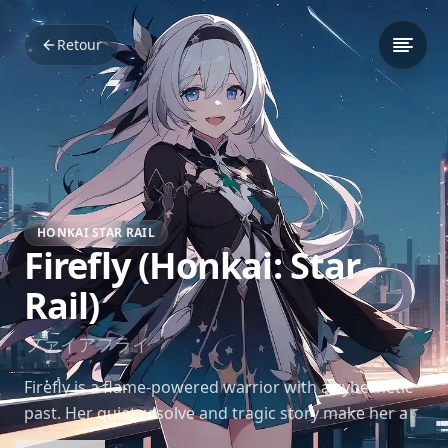
Retour
HONKAI STAR RAIL
Firefly (Honkai: Star
Rail)
ファイアフライ
Firefly is a flame-powered warrior with a cybernetic
past. Her quiet resolve and tragic story make her a
symbol of resistance and inner strength in *Honkai: