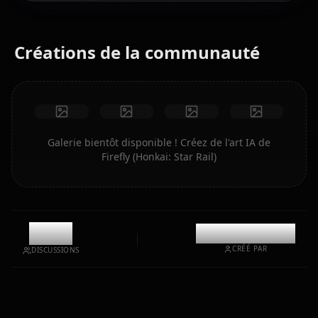
Créations de la communauté
Galerie bientôt disponible ! Créez de l'art IA de
Firefly (Honkai: Star Rail)
10.8k
@casualwaifus
CRÉÉ PAR
DISCUSSIONS