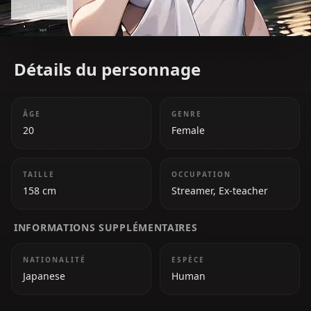
Read more
Nijisanji.
Détails du personnage
ÂGE
GENRE
20
Female
TAILLE
OCCUPATION
158 cm
Streamer, Ex-teacher
INFORMATIONS SUPPLÉMENTAIRES
NATIONALITÉ
ESPÈCE
Japanese
Human