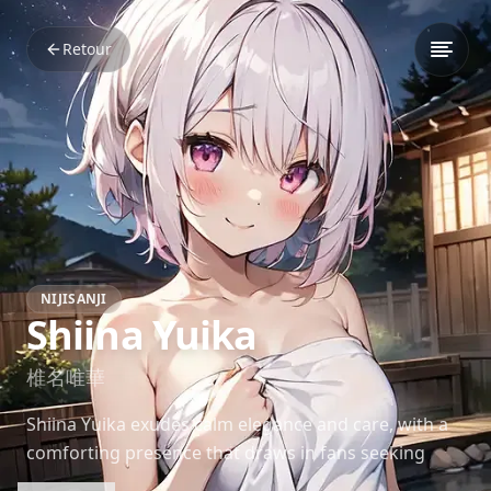
Retour
NIJISANJI
Shiina Yuika
椎名唯華
Shiina Yuika exudes calm elegance and care, with a
comforting presence that draws in fans seeking
solace. A quiet soul with strong community ties in