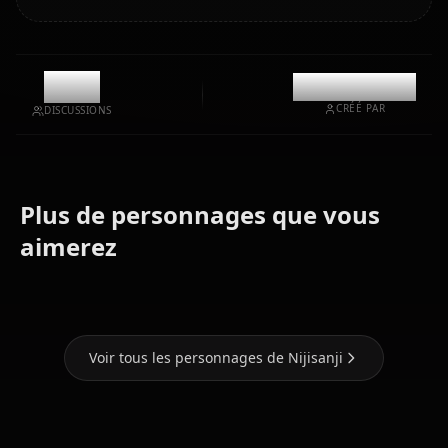
8.8k
@kinayymon
CRÉÉ PAR
DISCUSSIONS
Plus de personnages que vous
Tsukino
Lize
Ange
aimerez
Mito
Helesta
Katrina
Voir tous les personnages de Nijisanji