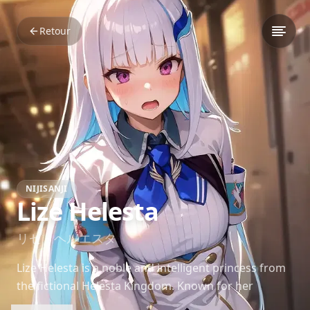
Retour
NIJISANJI
Lize Helesta
リゼ・ヘルエスタ
Lize Helesta is a noble and intelligent princess from
the fictional Helesta Kingdom. Known for her
kindness, eloquence, and deep worldbuilding, she