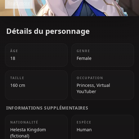
Read more
brings sophistication and warmth to her audience.
Détails du personnage
ÂGE
GENRE
18
Female
TAILLE
OCCUPATION
160 cm
Princess, Virtual
YouTuber
INFORMATIONS SUPPLÉMENTAIRES
NATIONALITÉ
ESPÈCE
Helesta Kingdom
Human
(fictional)