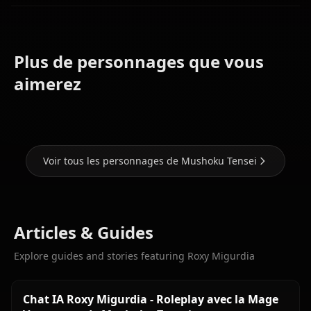
Plus de personnages que vous
Hilda
Nanahoshi
Boreas
Lilia
aimerez
Shizuka
Greyrat
Greyrat
Voir tous les personnages de Mushoku Tensei
Articles & Guides
Explore guides and stories featuring Roxy Migurdia
Chat IA Roxy Migurdia - Roleplay avec la Mage