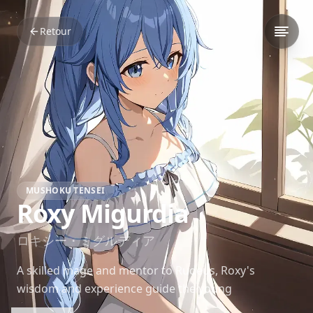
Retour
MUSHOKU TENSEI
Roxy Migurdia
ロキシー・ミグルディア
A skilled mage and mentor to Rudeus, Roxy's
wisdom and experience guide the young
protagonist's growth. Her own insecurities and past