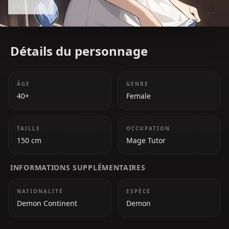
Read more
traumas make her a relatable and complex
character.
Détails du personnage
ÂGE
GENRE
40+
Female
TAILLE
OCCUPATION
150 cm
Mage Tutor
INFORMATIONS SUPPLÉMENTAIRES
NATIONALITÉ
ESPÈCE
Demon Continent
Demon