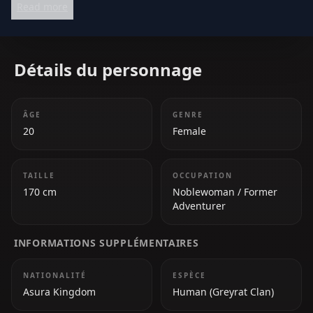
Read more
intensity.
Détails du personnage
ÂGE
GENRE
20
Female
TAILLE
OCCUPATION
170 cm
Noblewoman / Former
Adventurer
INFORMATIONS SUPPLÉMENTAIRES
NATIONALITÉ
ESPÈCE
Asura Kingdom
Human (Greyrat Clan)