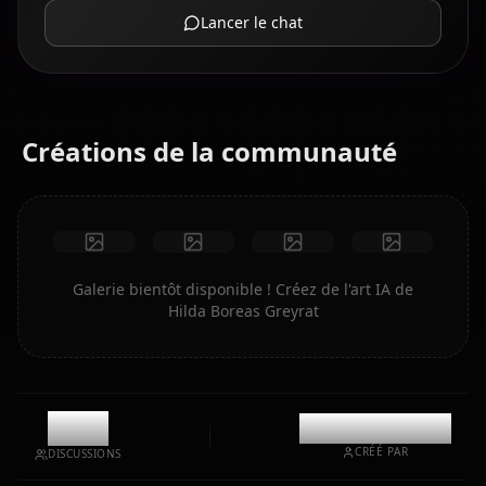
Lancer le chat
Créations de la communauté
Galerie bientôt disponible ! Créez de l'art IA de
Hilda Boreas Greyrat
2.8k
@casualwaifus
CRÉÉ PAR
DISCUSSIONS