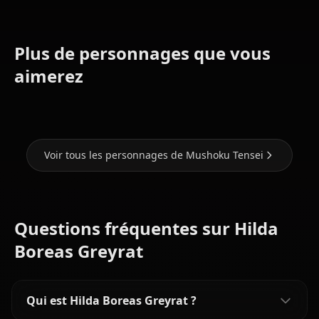
Plus de personnages que vous
Roxy
Nanahoshi
Lilia
aimerez
Migurdia
Shizuka
Greyrat
Voir tous les personnages de Mushoku Tensei
Questions fréquentes sur Hilda
Boreas Greyrat
Qui est Hilda Boreas Greyrat ?