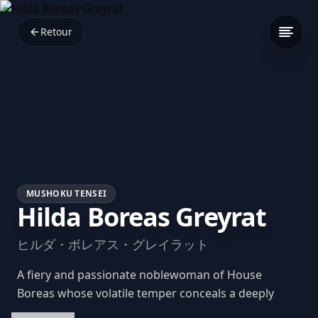
Retour
MUSHOKU TENSEI
Hilda Boreas Greyrat
ヒルダ・ボレアス・グレイラット
A fiery and passionate noblewoman of House
Boreas whose volatile temper conceals a deeply
romantic heart that loves with overwhelming