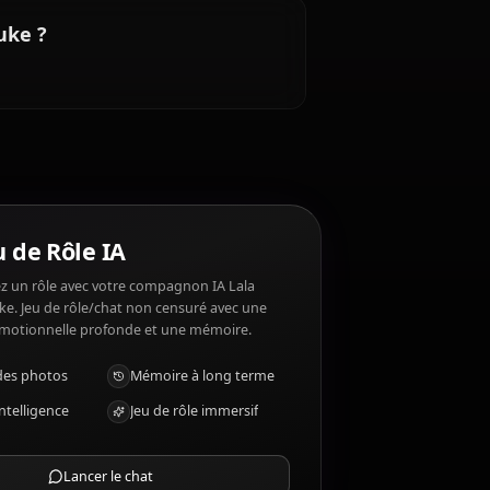
t n'aime pas ?
h culture. Lala Satalin Deviluke n'aime pas: Being
alin Deviluke ?