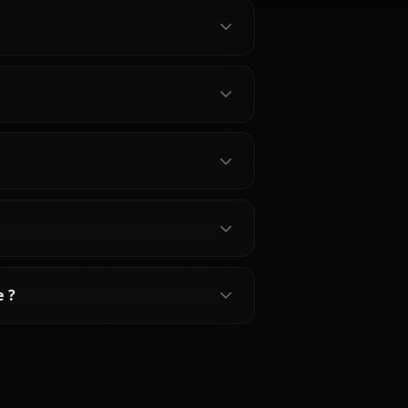
es de To Love Ru
 Satalin Deviluke
uke ?
à l'IA ?