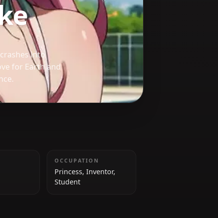
viluke
 Deviluke who crashes into
nergy. Her love for Earth and
dy and romance.
TAILLE
OCCUPATION
161 cm
Princess, Inventor,