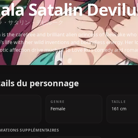
TO LOVE RU
Lala Satalin De
ララ・サタリン・デビルーク
Lala is the carefree and brilliant alien princess of
Rito’s life with her wild inventions and boundless e
chaotic affection drive much of To Love Ru’s come
Détails du personnage
ÂGE
GENRE
18
Female