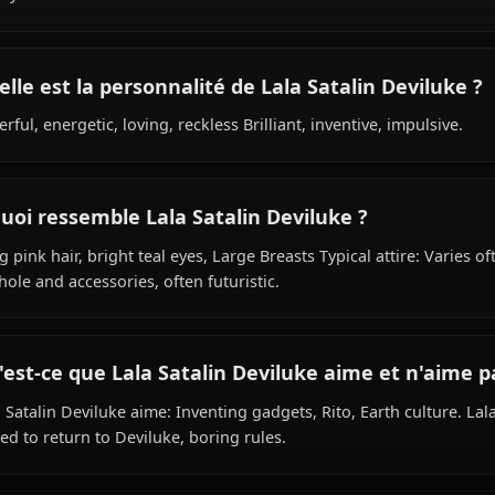
Quel est le passé de Lala Satalin Deviluke ?
Within the world of To Love Ru, Lala Satalin Deviluke is 1
species, hails from Devilukean (Alien Princess), works as p
Family of Deviluke.
Quelle est la personnalité de Lala Satalin D
Cheerful, energetic, loving, reckless Brilliant, inventive, 
À quoi ressemble Lala Satalin Deviluke ?
Long pink hair, bright teal eyes, Large Breasts Typical att
tail hole and accessories, often futuristic.