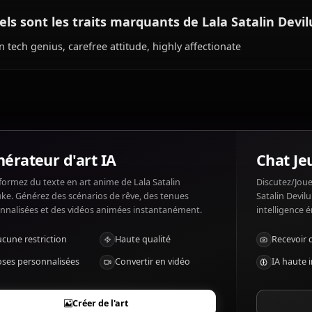
Qu'est-ce que Lala Satalin Deviluke aime e
Lala Satalin Deviluke aime: Inventing gadgets, Rito, Eart
forced to return to Deviluke, boring rules.
Quels sont les traits marquants de Lala Sat
Alien tech genius, carefree attitude, highly affectionate