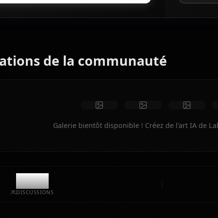
Générateur d'art IA
Transformez du texte en art anime de Lala Satalin
Deviluke. Générez des scénarios de rêve, des tenues
personnalisées et des vidéos animées instantanément.
Aucune restriction
Haute qualité
Poses personnalisées
Convertir en vidéo
Créer de l'art
Créations de la communauté