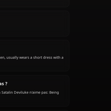
8 years old, belongs to the alien (devilukean)
rincess, inventor, student, is affiliated with Royal
eviluke ?
impulsive.
ire: Varies often, usually wears a short dress with a