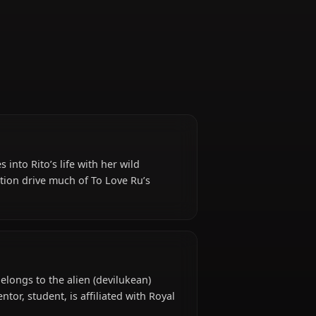
Student
ke who crashes into Rito’s life with her wild
chaotic affection drive much of To Love Ru’s