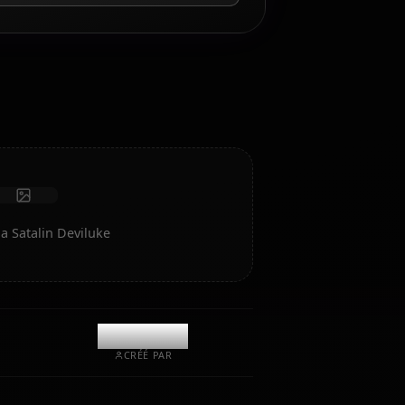
Chat Jeu de Rôle IA
Discutez/Jouez un rôle avec votre compagnon IA Lala
Satalin Deviluke. Jeu de rôle/chat non censuré avec une
intelligence émotionnelle profonde et une mémoire.
Recevoir des photos
Mémoire à long terme
IA haute intelligence
Jeu de rôle immersif
Lancer le chat