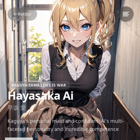
Retour
KAGUYA-SAMA LOVE IS WAR
Hayasaka Ai
早坂 愛
Kaguya's personal maid and confidant, Ai's multi-
faceted personality and incredible competence
make her an invaluable ally. Her own desires often