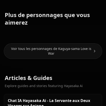
Plus de personnages que vous
Fujiwara
Shinomiya
aimerez
Chika
Kaguya
Iino Miko
Voir tous les personnages de Kaguya-sama Love is
War
Articles & Guides
Explore guides and stories featuring Hayasaka Ai
Chat IA Hayasaka Ai - La Servante aux Deux
Visages sur Anione