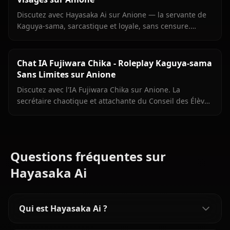
Discutez avec Hayasaka Ai sur Anione — la servante de
Kaguya-sama, sarcastique et loyale, sans censure.
Roleplay IA sans filtres, mémoire persistante, double
personnalité authentique.
Chat IA Fujiwara Chika - Roleplay Kaguya-sama
Sans Limites sur Anione
Discutez avec l'IA Fujiwara Chika sur Anione. La
secrétaire chaotique et attachante du Conseil des Élèves
vous attend — mémoire persistante, images en chat,
zéro filtre.
Questions fréquentes sur
Hayasaka Ai
Qui est Hayasaka Ai ?