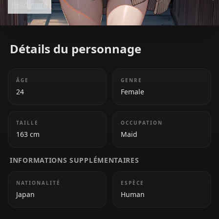
Read more
conflict with her duty to serve Kaguya.
Détails du personnage
ÂGE
GENRE
24
Female
TAILLE
OCCUPATION
163 cm
Maid
INFORMATIONS SUPPLÉMENTAIRES
NATIONALITÉ
ESPÈCE
Japan
Human