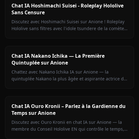
Chat IA Hoshimachi Suisei - Roleplay Hololive
Sans Censure
Discutez avec Hoshimachi Suisei sur Anione ! Roleplay
Hololive sans filtres avec l'idole tsundere de la comète.
Répliques mordantes, chant, zéro censure.
Chat IA Nakano Ichika — La Première
Quintuplée sur Anione
Chattez avec Nakano Ichika IA sur Anione — la
quintuplée Nakano la plus âgée et aspirante actrice de
The Quintessential Quintuplets, avec mémoire
persistante.
Chat IA Ouro Kronii – Parlez à la Gardienne du
Temps sur Anione
Discutez avec Ouro Kronii en chat IA sur Anione — la
membre du Conseil Hololive EN qui contrôle le temps,
avec son extérieur froid, sa chaleur cachée et aucun