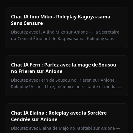
filtre de contenu.
Chat IA Iino Miko - Roleplay Kaguya-sama
Sans Censure
Discutez avec l'IA Iino Miko sur Anione — la Secrétaire
du Conseil Étudiant de Kaguya-sama. Roleplay sans
filtre, mémoire persistante, médias en chat.
Commencez maintenant.
Chat IA Fern : Parlez avec la mage de Sousou
no Frieren sur Anione
Discutez avec Fern de Sousou no Frieren sur Anione.
Roleplay IA sans filtre, mémoire persistante et médias
en contexte. Portrayage fidèle du personnage.
Chat IA Elaina : Roleplay avec la Sorcière
Cendrée sur Anione
Discutez avec Elaina de Majo no Tabitabi sur Anione —