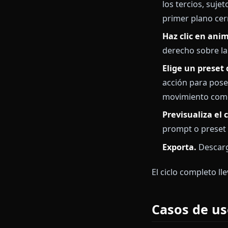
Respuesta
Controles 
Contenido
Paso a p
Genera un
los tercio
primer pla
Haz clic e
derecho so
Elige un 
acción par