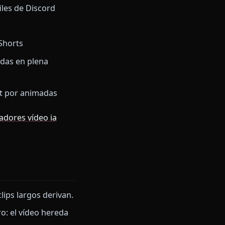
trol.
ución en segundos. Ajusta
o de chat.
ndos.
le para perfiles de Discord
narrativos
ok, Reels y Shorts
iones animadas en plena