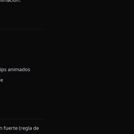
itecturas recientes usan
idad. La preservación del estilo
razos duros se convierten
.
to anime 2D y 2.5D, así que el
 al paso de animación.
ate
n, paneo)