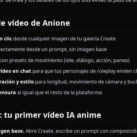
donde los rasgos derivaban entre fotogramas. Las arqu
 fotogramas y guía por flujo óptico para fijar la ident
 o más en anime, porque el cel-shading plano y los t
una papilla 3D si el sampler no está ajustado al estilo
e Anione está entrenado específicamente con movimien
l grosor de línea y los detalles de los ojos sobreviven
es de vídeo de Anione
en un clic
desde cualquier imagen de tu galería Cre
deo
directamente desde un prompt, sin imagen base
video
con presets de movimiento (idle, diálogo, acció