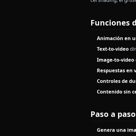
se derrite", 
atención entre
importa tanto
fácilmente en 
El pipeline d
cel shading, e
Funcion
Animación 
Text-to-vi
Image-to-