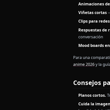
movimiento 
Previsualiz
prompt o pr
Exporta.
De
El ciclo compl
Casos d
Animacion
Viñetas co
Clips para
Respuestas