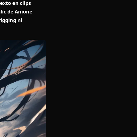
ompts de texto en clips
ión en un clic de Anione
uido, sin rigging ni