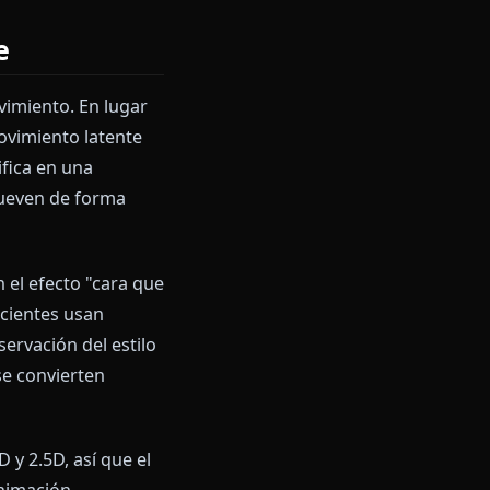
olo clic, y Anione va más allá
ya usas.
te
y elige cualquier imagen de
IA anime
usión de movimiento. En lugar
 campo de movimiento latente
o se decodifica en una
 fondo se mueven de forma
as producían el efecto "cara que