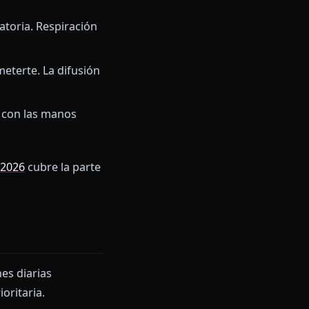
s de Pinterest por animadas
jores generadores vídeo ia
nsura
.
rales. Los clips largos derivan.
to focal claro: el vídeo hereda
cámara giratoria. Respiración