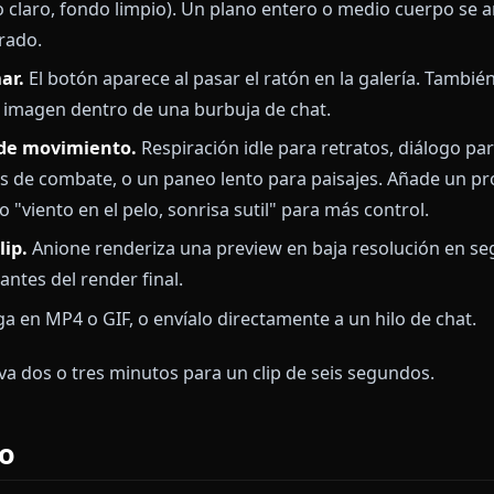
s en vídeo en chat
para que tus personajes de rolep
de duración y estilo
para longitud, movimiento de c
 sin censura
al igual que el resto de la plataforma
aso: tu primer vídeo IA anime
a imagen base.
Abre Create, escribe un prompt con 
s, sujeto claro, fondo limpio). Un plano entero o med
no cerrado.
n animar.
El botón aparece al pasar el ratón en la gal
bre la imagen dentro de una burbuja de chat.
preset de movimiento.
Respiración idle para retratos
a poses de combate, o un paneo lento para paisajes.