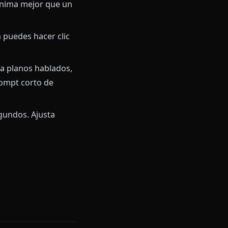
lay envíen clips animados
ámara y bucle
composición fuerte (regla de
io cuerpo se anima mejor que un
ería. También puedes hacer clic
, diálogo para planos hablados,
 Añade un prompt corto de