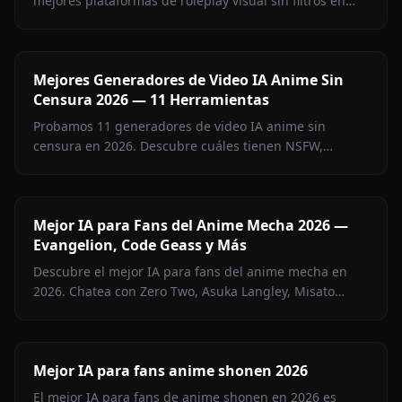
mejores plataformas de roleplay visual sin filtros en
2026. Anione lidera en memoria y calidad.
Mejores Generadores de Video IA Anime Sin
Censura 2026 — 11 Herramientas
Probamos 11 generadores de video IA anime sin
censura en 2026. Descubre cuáles tienen NSFW,
consistencia de personaje, niveles gratuitos — y cuáles
evitar.
Mejor IA para Fans del Anime Mecha 2026 —
Evangelion, Code Geass y Más
Descubre el mejor IA para fans del anime mecha en
2026. Chatea con Zero Two, Asuka Langley, Misato
Katsuragi y más personajes mecha en Anione — sin
filtros.
Mejor IA para fans anime shonen 2026
El mejor IA para fans de anime shonen en 2026 es