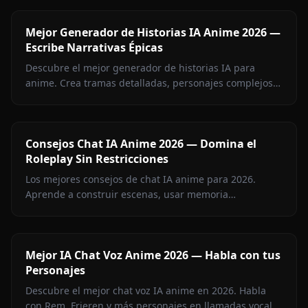
Mejor Generador de Historias IA Anime 2026 —
Escribe Narrativas Épicas
Descubre el mejor generador de historias IA para
anime. Crea tramas detalladas, personajes complejos y
escenas cinemáticas con Anione sin censura.
Consejos Chat IA Anime 2026 — Domina el
Roleplay Sin Restricciones
Los mejores consejos de chat IA anime para 2026.
Aprende a construir escenas, usar memoria
persistente, generar imágenes en contexto y hacer
roleplay sin censura en Anione.
Mejor IA Chat Voz Anime 2026 — Habla con tus
Personajes
Descubre el mejor chat voz IA anime en 2026. Habla
con Rem, Frieren y más personajes en llamadas vocales