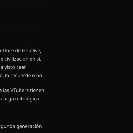
. Sin limitaciones de
amente ella misma.
n/Characters/Nanashi_Mumei
 Dentro del lore de Hololive,
 concepto de civilización en sí,