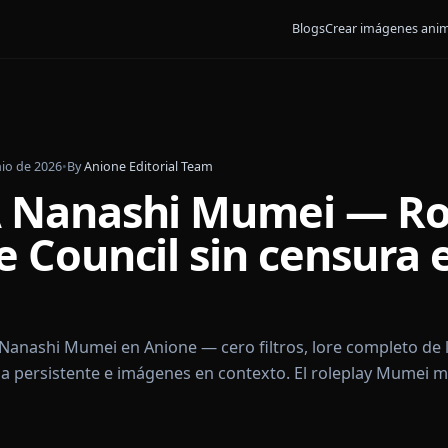
Blogs
Crear
3 de junio de 2026
•
By
Anione Editorial Team
 IA Nanashi Mumei 
ive Council sin cen
ne
 IA de Nanashi Mumei en Anione — cero filtros, lore c
 memoria persistente e imágenes en contexto. El role