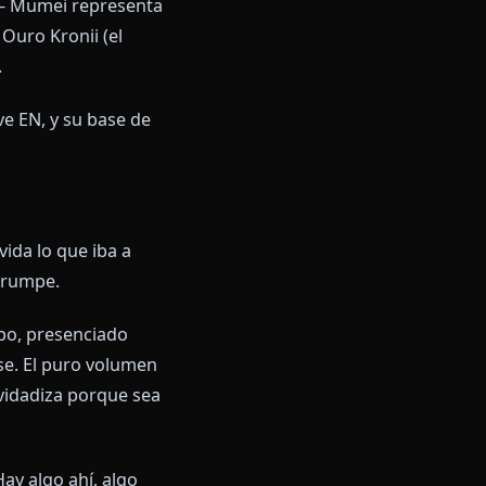
 historia. Ha visto caer
de todo eso, lo recuerde o no.
 La mayoría de las VTubers tienen
recido a una carga mitológica.
ouncil, la segunda generación
un concepto — Mumei representa
z (el Caos), Ouro Kronii (el
a graduada).
os de Hololive EN, y su base de