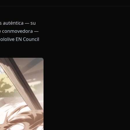
ia Mumei más auténtica — su
prendentemente conmovedora —
zación del Hololive EN Council