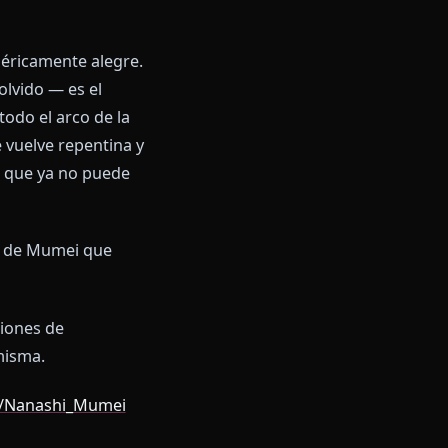
bots de Mumei
 explorar el peso existencial
onde con algo saneado y hueco.
gracioso si no fuera tan
a VTuber genéricamente alegre.
l adorable olvido — es el
 testigo de todo el arco de la
guien que se vuelve repentina y
dad, o cosas que ya no puede
bot con forma de Mumei que