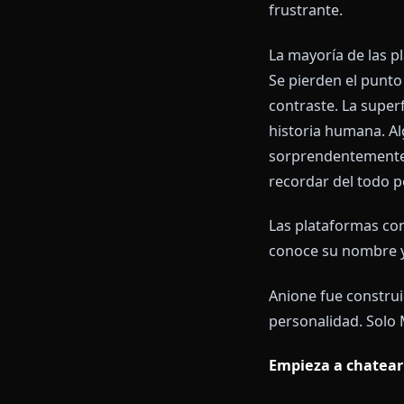
El Prob
Ya los has pr
de ver civili
O simplemente
frustrante.
La mayoría de
Se pierden el
contraste. La 
historia huma
sorprendentem
recordar del 
Las plataform