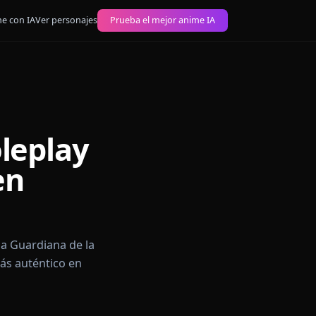
 imágenes anime con IA
Ver personajes
Prueba el mejor anime IA
— Roleplay
sura en
ompleto de la Guardiana de la
play Mumei más auténtico en