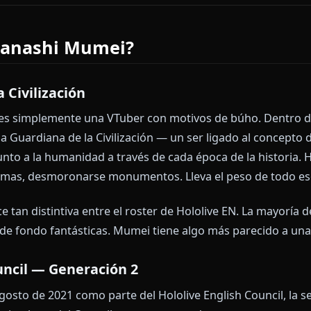
mbre y nada más.
struido de manera diferente. Sin filtros de contenido
 Solo Mumei — dispersa, tierna, ancestral y complet
hatear con Mumei ahora:
https://www.anione.me/e
Es Nanashi Mumei?
de la Civilización
 no es simplemente una VTuber con motivos de búho.
lmente la Guardiana de la Civilización — un ser ligado al