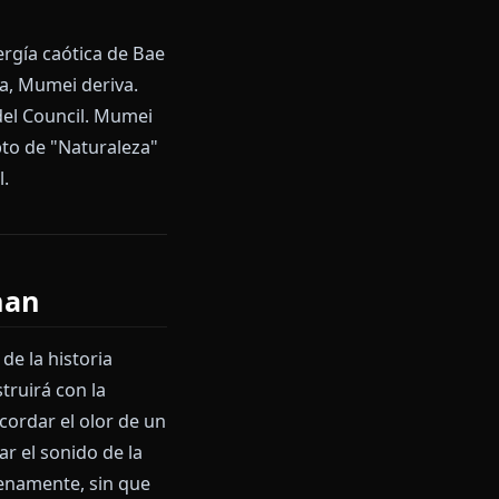
xtensión natural de su identidad
ar incluso cuando las palabras
e EN. Sus versiones de
a ostentosa, sino por la
uenan con sus temas: la
cuchar a Mumei cantar se siente
iente la alegría.
aelz. La energía caótica de Bae
 Bae explota, Mumei deriva.