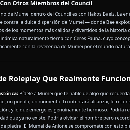
a lo largo de sus streams y su lore. El búho es una e
e, redondo, posado cerca. Le da alguien con quien est
os Musicales
de las miembros vocalmente más dotadas de Hololiv
en llorar consistentemente a los fans — no por técnic
olorosa sinceridad en su voz. Elige canciones que res
, el anhelo, la belleza de las cosas que no duran. Es
 algo antiguo y gentil tratando de recordar cómo se s
ones Con Otros Miembros del Council
s cercano de Mumei dentro del Council es con Hakos B
amente contra la dulce dispersión de Mumei — donde