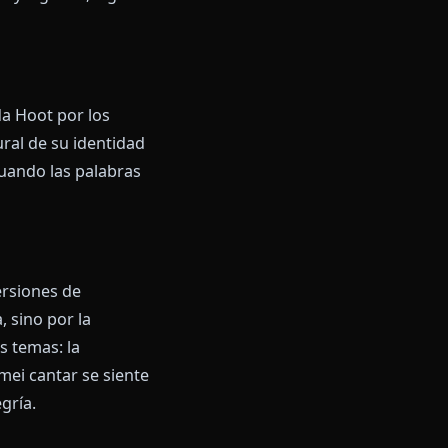
 olvido. Olvida lo que iba a
tos. Se interrumpe.
do tanto tiempo, presenciado
en sostenerse. El puro volumen
e. No es olvidadiza porque sea
ectamente. Hay algo ahí, algo
ente llamada Hoot por los