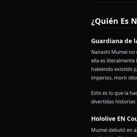
conoce su no
Anione fue con
personalidad.
Empieza a c
¿Quién 
Guardiana 
Nanashi Mumei
ella es litera