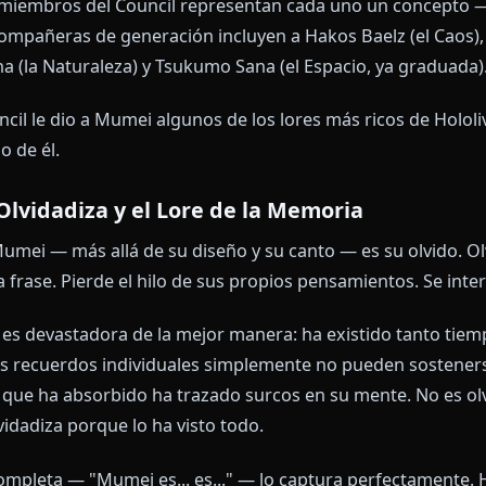
ido junto a la humanidad a través de cada época de la
ir idiomas, desmoronarse monumentos. Lleva el peso 
 la hace tan distintiva entre el roster de Hololive EN.
storias de fondo fantásticas. Mumei tiene algo más pa
N Council — Generación 2
en agosto de 2021 como parte del Hololive English C
EN. Los miembros del Council representan cada uno 
n. Sus compañeras de generación incluyen a Hakos Bael
s Fauna (la Naturaleza) y Tsukumo Sana (el Espacio, y
l Council le dio a Mumei algunos de los lores más ric
da hilo de él.