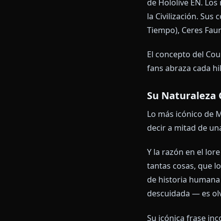
habiendo exist
imperios, mor
Esto es lo que
divertidas hi
Hololive E
Mumei debutó 
de Hololive 
la Civilizació
Tiempo), Cere
El concepto de
fans abraza ca