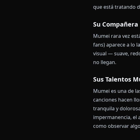
Su Natural
Lo más icónic
decir a mitad
Y la razón en
tantas cosas,
de historia h
descuidada — 
Su icónica fr
que está trat
Su Compañ
Mumei rara v