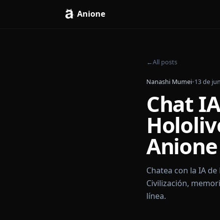
Anione
←
All posts
Nanashi Mumei
•
1
Chat
Holol
Anio
Chatea con la
Civilización,
línea.