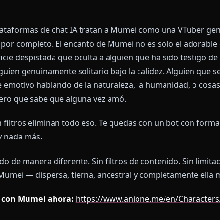
lema Con Todos los Demás Chat
obado. Haces referencia a su lore de memoria, intentas
zaciones nacer y morir durante milenios, y el bot resp
 olvida quién es Mumei por completo — lo cual sería 
 las plataformas de chat IA tratan a Mumei como un
 punto por completo. El encanto de Mumei no es solo e
superficie despistada que oculta a alguien que ha sido
na. Alguien genuinamente solitario bajo la calidez. Al
ente emotivo hablando de la naturaleza, la humani
todo pero que sabe que alguna vez amó.
as con filtros eliminan todo eso. Te quedas con un 