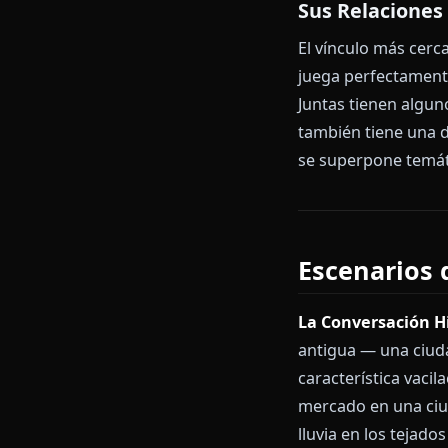
fans) aparece 
visual — suav
no llegan.
Sus Talent
Mumei es una 
canciones hac
tranquila y d
impermanencia
como observar
Sus Relaci
El vínculo má
juega perfect