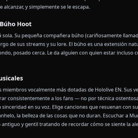
eza Olvidadiza y el Lore de la Memoria
o de Mumei — más allá de su diseño y su canto — es su
 de una frase. Pierde el hilo de sus propios pensamien
 el lore es devastadora de la mejor manera: ha existi
 que los recuerdos individuales simplemente no pued
umana que ha absorbido ha trazado surcos en su ment
es olvidadiza porque lo ha visto todo.
ase incompleta — "Mumei es... es..." — lo captura perf
ando de alcanzar, y simplemente se le escapa.
era Búho Hoot
ez está sola. Su pequeña compañera búho (cariñosam