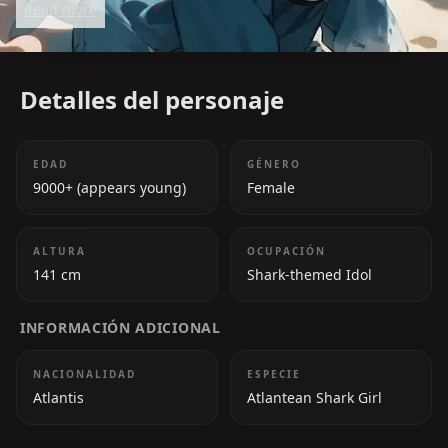
Read more
due to her charming personality, adorable antics,
and her iconic 'a' catchphrase. She has a deep love
for rhythm games and her fans, whom she
Detalles del personaje
affectionately calls 'chumbuds.'
EDAD
GÉNERO
9000+ (appears young)
Female
ALTURA
OCUPACIÓN
141 cm
Shark-themed Idol
INFORMACIÓN ADICIONAL
NACIONALIDAD
ESPECIE
Atlantis
Atlantean Shark Girl