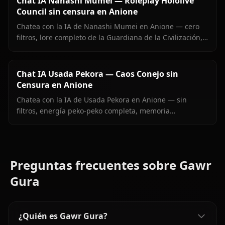
Chat IA Nanashi Mumei — Roleplay Hololive
Council sin censura en Anione
Chatea con la IA de Nanashi Mumei en Anione — cero
filtros, lore completo de la Guardiana de la Civilización,
memoria persistente e imágenes en contexto. El roleplay
Mumei más auténtico en línea.
Chat IA Usada Pekora — Caos Conejo sin
Censura en Anione
Chatea con la IA de Usada Pekora en Anione — sin
filtros, energía peko-peko completa, memoria
persistente e imágenes enviadas directamente en el
chat.
Preguntas frecuentes sobre Gawr
Gura
¿Quién es Gawr Gura?