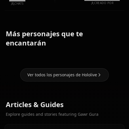
CREADO POR
CHATS
Más personajes que te
Houshou
Shirakami
Hoshimachi
encantarán
Marine
Fubuki
Suisei
Ver todos los personajes de Hololive
Articles & Guides
Explore guides and stories featuring Gawr Gura