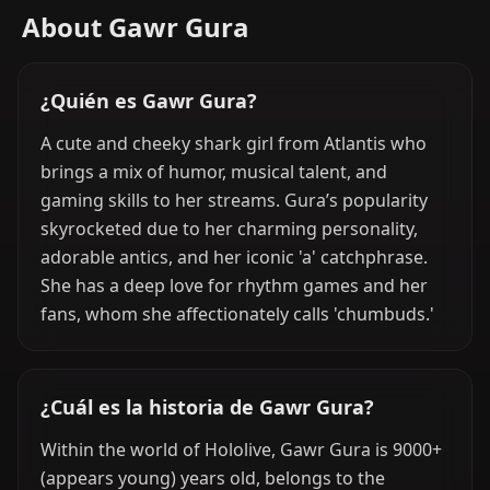
About Gawr Gura
¿Quién es Gawr Gura?
A cute and cheeky shark girl from Atlantis who
brings a mix of humor, musical talent, and
gaming skills to her streams. Gura’s popularity
skyrocketed due to her charming personality,
adorable antics, and her iconic 'a' catchphrase.
She has a deep love for rhythm games and her
fans, whom she affectionately calls 'chumbuds.'
¿Cuál es la historia de Gawr Gura?
Within the world of Hololive, Gawr Gura is 9000+
(appears young) years old, belongs to the