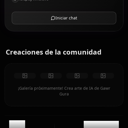
Iniciar chat
Creaciones de la comunidad
¡Galería próximamente! Crea arte de IA de Gawr
Gura
10k
@kinayymon