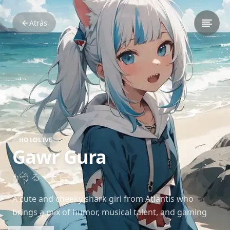
Atrás
HOLOLIVE
Gawr Gura
がうる・ぐら
A cute and cheeky shark girl from Atlantis who
brings a mix of humor, musical talent, and gaming
skills to her streams. Gura’s popularity skyrocketed