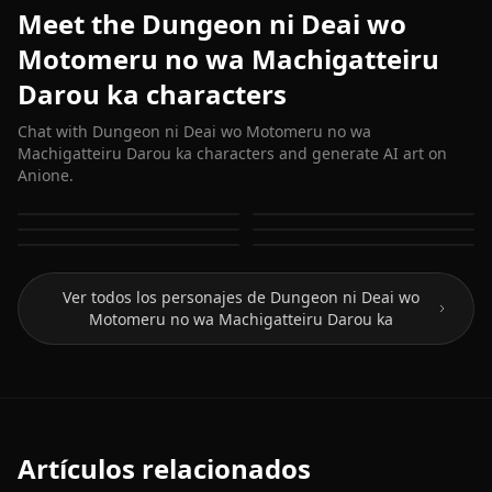
Meet the Dungeon ni Deai wo
Motomeru no wa Machigatteiru
Darou ka characters
Chat with Dungeon ni Deai wo Motomeru no wa
Machigatteiru Darou ka characters and generate AI art on
Anione.
Bell Cranel
Hestia (Danmachi)
Aiz Wallenstein
Freya
Sanjouno Haruhime
Yamato Mikoto
Ver todos los personajes de Dungeon ni Deai wo
Motomeru no wa Machigatteiru Darou ka
Artículos relacionados