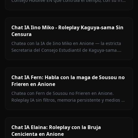
Consejo Hololive EN que controla el tiempo, con su frío
exterior, calidez oculta y cero filtros de contenido.
Chat IA Iino Miko - Roleplay Kaguya-sama Sin
Censura
Chatea con la IA de Iino Miko en Anione — la estricta
Secretaria del Consejo Estudiantil de Kaguya-sama.
Roleplay sin filtros, memoria persistente y medios en el
chat.
Chat IA Fern: Habla con la maga de Sousou no
Frieren en Anione
Chatea con Fern de Sousou no Frieren en Anione.
Roleplay IA sin filtros, memoria persistente y medios en
contexto. Representación fiel del personaje.
Chat IA Elaina: Roleplay con la Bruja
Cenicienta en Anione