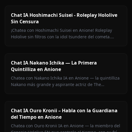
Chat IA Hoshimachi Suisei - Roleplay Hololive
Sin Censura
¡Chatea con Hoshimachi Suisei en Anione! Roleplay
Hololive sin filtros con la idol tsundere del cometa.
Pullas ingeniosas, charla de canto, cero censura.
Chat IA Nakano Ichika — La Primera
Quintilliza en Anione
Chatea con Nakano Ichika IA en Anione — la quintilliza
Nakano más grande y aspirante actriz de The
Quintessential Quintuplets, con memoria persistente y
sin filtros.
Chat IA Ouro Kronii – Habla con la Guardiana
del Tiempo en Anione
Chatea con Ouro Kronii IA en Anione — la miembro del