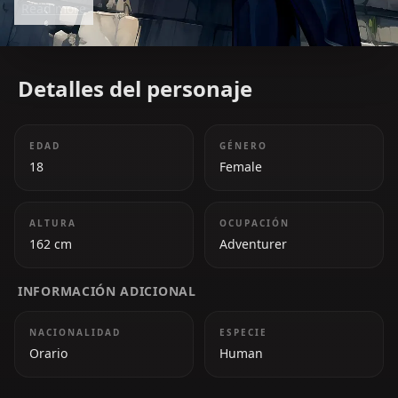
Read more
adventurers including Bell.
Detalles del personaje
EDAD
GÉNERO
18
Female
ALTURA
OCUPACIÓN
162 cm
Adventurer
INFORMACIÓN ADICIONAL
NACIONALIDAD
ESPECIE
Orario
Human