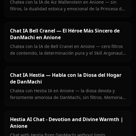
Chatea con la IA de Aiz Wallenstein en Anione — sin
filtros, la dualidad estoica y emocional de la Princesa de
la Espada completa, memoria persistente.
Chat IA Bell Cranel — El Héroe Más Sincero de
DanMachi en Anione
Chatea con la IA de Bell Cranel en Anione — cero filtros
de contenido, la determinación pura y el Skill Argonaut
de Bell intactos, memoria persistente, e imágenes
enviadas directamente en el chat.
Chat IA Hestia — Habla con la Diosa del Hogar
de DanMachi
Chatea con Hestia IA en Anione — la diosa devota y
ferozmente amorosa de DanMachi, sin filtros. Memoria
persistente, imágenes en el chat y una Hestia que siente
cada momento con Bell Cranel.
Hestia AI Chat - Devotion and Divine Warmth |
Anione
Chat with Hestia from DanMachi without limits.