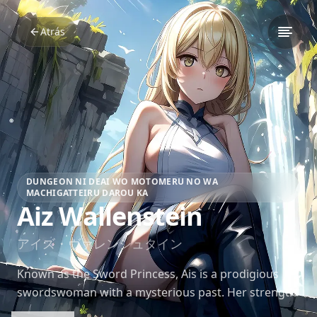
Atrás
DUNGEON NI DEAI WO MOTOMERU NO WA
MACHIGATTEIRU DAROU KA
Aiz Wallenstein
アイズ・ヴァレンシュタイン
Known as the Sword Princess, Ais is a prodigious
swordswoman with a mysterious past. Her strength
and grace in battle are unmatched, inspiring many