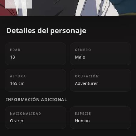
Read more
inspire both allies and rivals.
Detalles del personaje
EDAD
GÉNERO
18
Male
ALTURA
OCUPACIÓN
165 cm
Adventurer
INFORMACIÓN ADICIONAL
NACIONALIDAD
ESPECIE
Orario
Human