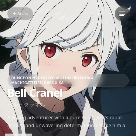
Atrás
DUNGEON NI DEAI WO MOTOMERU NO WA
MACHIGATTEIRU DAROU KA
Bell Cranel
ベル・クラネル
A young adventurer with a pure heart, Bell's rapid
growth and unwavering determination make him a
rising star in Orario. His kindness and bravery