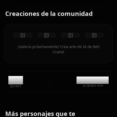
Creaciones de la comunidad
¡Galería próximamente! Crea arte de IA de Bell
Cranel
1.2k
@kinayymon
CREADO POR
CHATS
Más personajes que te