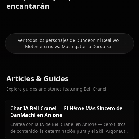
Hestia
Aiz
encantarán
(Danmachi)
Wallenstein
Freya
Ver todos los personajes de Dungeon ni Deai wo
Motomeru no wa Machigatteiru Darou ka
Articles & Guides
Explore guides and stories featuring Bell Cranel
Chat IA Bell Cranel — El Héroe Más Sincero de
DanMachi en Anione
Chatea con la IA de Bell Cranel en Anione — cero filtros
de contenido, la determinación pura y el Skill Argonaut
de Bell intactos, memoria persistente, e imágenes