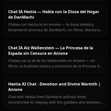
enviadas directamente en el chat.
Chat IA Hestia — Habla con la Diosa del Hogar
de DanMachi
Chatea con Hestia IA en Anione — la diosa devota y
ferozmente amorosa de DanMachi, sin filtros. Memoria
persistente, imágenes en el chat y una Hestia que siente
cada momento con Bell Cranel.
Chat IA Aiz Wallenstein — La Princesa de la
Espada sin Censura en Anione
Chatea con la IA de Aiz Wallenstein en Anione — sin
filtros, la dualidad estoica y emocional de la Princesa de
la Espada completa, memoria persistente.
Hestia AI Chat - Devotion and Divine Warmth |
Anione
Chat with Hestia from DanMachi without limits.
Unrestricted AI roleplay with the goddess who believes
in you completely. Meet her on Anione.