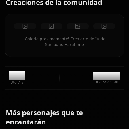
Creaciones de la comunidad
¡Galería próximamente! Crea arte de IA de
Sanjouno Haruhime
9.6k
@kanashi
CREADO POR
CHATS
Más personajes que te
Hestia
Aiz
encantarán
Bell Cranel
(Danmachi)
Wallenstein