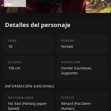
Read more
and powerful supportive magic make her a beloved
figure in DanMachi.
Detalles del personaje
EDAD
GÉNERO
18
Female
ALTURA
OCUPACIÓN
158 cm
Former Courtesan,
Supporter
INFORMACIÓN ADICIONAL
NACIONALIDAD
ESPECIE
Far East (Fantasy Japan-
Renard (Fox Demi-
based)
Human)