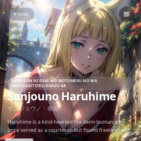
Atrás
DUNGEON NI DEAI WO MOTOMERU NO WA
MACHIGATTEIRU DAROU KA
Sanjouno Haruhime
サンジョウノ・春姫
Haruhime is a kind-hearted fox demi-human who
once served as a courtesan but found freedom and
family with the Hestia Familia. Her humility, grace,