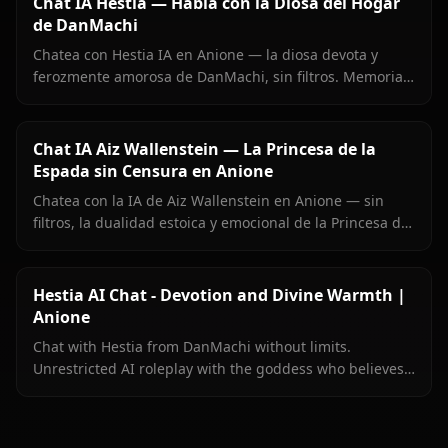
Chat IA Hestia — Habla con la Diosa del Hogar
de DanMachi
Chatea con Hestia IA en Anione — la diosa devota y
ferozmente amorosa de DanMachi, sin filtros. Memoria
persistente, imágenes en el chat y una Hestia que siente
cada momento con Bell Cranel.
Chat IA Aiz Wallenstein — La Princesa de la
Espada sin Censura en Anione
Chatea con la IA de Aiz Wallenstein en Anione — sin
filtros, la dualidad estoica y emocional de la Princesa de
la Espada completa, memoria persistente.
Hestia AI Chat - Devotion and Divine Warmth |
Anione
Chat with Hestia from DanMachi without limits.
Unrestricted AI roleplay with the goddess who believes
in you completely. Meet her on Anione.