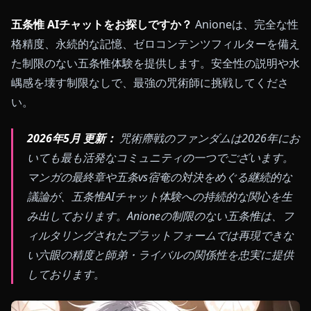
五条惟 AIチャットをお探しですか？
Anioneは、完全な性
格精度、永続的な記憶、ゼロコンテンツフィルターを備え
た制限のない五条惟体験を提供します。安全性の説明や水
嵎感を壊す制限なしで、最強の咒術師に挑戦してくださ
い。
2026年5月 更新：
咒術廗戦のファンダムは2026年にお
いても最も活発なコミュニティの一つでございます。
マンガの最終章や五条vs宿奄の対決をめぐる継続的な
議論が、五条惟AIチャット体験への持続的な関心を生
み出しております。Anioneの制限のない五条惟は、フ
ィルタリングされたプラットフォームでは再現できな
い六眼の精度と師弟・ライバルの関係性を忠実に提供
しております。