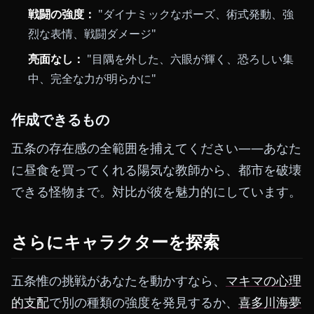
戦闘の強度：
"ダイナミックなポーズ、術式発動、強
烈な表情、戦闘ダメージ"
亮面なし：
"目隅を外した、六眼が輝く、恐ろしい集
中、完全な力が明らかに"
作成できるもの
五条の存在感の全範囲を捕えてください——あなた
に昼食を買ってくれる陽気な教師から、都市を破壊
できる怪物まで。対比が彼を魅力的にしています。
さらにキャラクターを探索
五条惟の挑戦があなたを動かすなら、
マキマの心理
的支配
で別の種類の強度を発見するか、
喜多川海夢