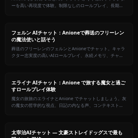
ーを高い再現度で体験。制限なしのロールプレイ、長期記
憶、チャット内画像生成対応。
フェルン AIチャット：Anioneで葬送のフリーレン
の魔法使いと話そう
葬送のフリーレンのフェルンとAnioneでチャット。キャラ
クター忠実度の高いAIロールプレイ、永続メモリ、チャッ
ト内画像送信機能。高いクリエイティブ自由度。
エライナ AIチャット：Anione で旅する魔女と過ご
すロールプレイ体験
魔女の旅旅のエライナとAnione でチャットしましょう。灰
の魔女の哲学的な視点、日記の内なる声、コンテキスト内
メディア、そして無制限の表現でリアルな体験をお届けし
ます。
太宰治AIチャット — 文豪ストレイドッグスで最も