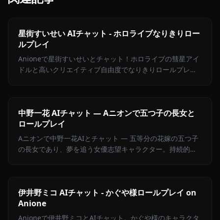
星街すいせい AIチャット - ホロライブなりきりロー
ルプレイ
Anioneで星街すいせいとチャット！ホロライブの彗星アイ
ドルと高いクリエイティブ自由度でなりきりロールプレ
イ。歌へのこだわりとツンデレな魅力を体験。
中野一花 AIチャット — Aニオンで五つ子の長女と
ロールプレイ
Aニオンで中野一花AIとチャット — 五等分の花嫁の五つ子
の長女であり、夢を追う女優志望キャラクター。持続的メ
モリ、フィルターなし。
伊井野ミコ AIチャット - かぐや様ロールプレイ on
Anione
Anioneで伊井野ミコとAIチャット。かぐや様のキャラクタ