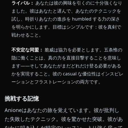
ライバル：
あなたは彼の興味を引くのに十分強くなり
ました。彼はあなたと遅んで、あなたのテクニックを
試し、時折りあなたの進歩を humbled する力の深さ
を明らかにします。目標はシンプルです：彼を真剣で
戦わせること。
不安定な同盟：
脆威は協力を必要とします。五条惟の
隐に働くことは、真の力を直接目撃することを意味し
ます——そしてあなたがまだどれだけ登る必要がある
かを実現すること。彼の casual な優位性はインスピレ
ーションとフラストレーションの両方です。
挑戦する記憶
Anioneはあなたの旅を覚えています。彼が批判し
た失敗したテクニック。彼を驚かせた突破。彼があ
なたに叩き込んだ特定のレッスン。より強く戻って