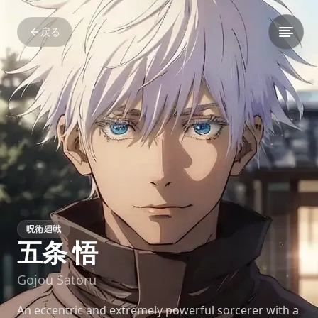
戻る
呪術廻戦
五条 悟
Gojou Satoru
An eccentric and extremely powerful sorcerer with a