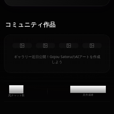
コミュニティ作品
ギャラリー近日公開！Gojou SatoruのAIアートを作成
しよう
2.1k
@casualwaifus
作成者
チャット数