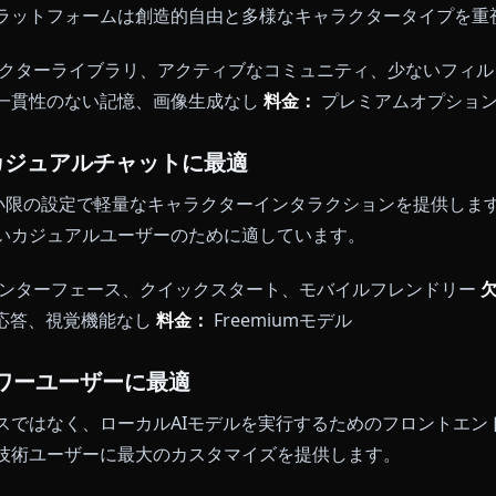
は、ナラティブ生成と物語作成で優れています。キャラクタ
みはキャラクターチャットではなく協調的なストーリー
ナラティブ生成、カスタマイズ可能なAIモデル
欠点：
ロ
が急
料金：
月額$10から
AI - コミュニティキャラクターに最適
Iは、Character.AIよりも少ない制限で、ユーザー作成
す。プラットフォームは創造的自由と多様なキャラクタ
キャラクターライブラリ、アクティブなコミュニティ、
均一、一貫性のない記憶、画像生成なし
料金：
プレミア
nus - カジュアルチャットに最適