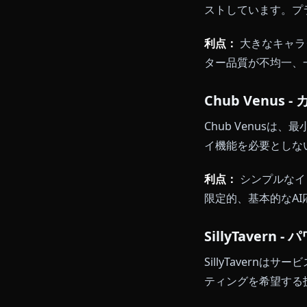
NovelAI
すが、その強
利点：
強力な
い、学習曲線
Janitor
JanitorA
ストしていま
利点：
大きな
ター品質が不
Chub Ve