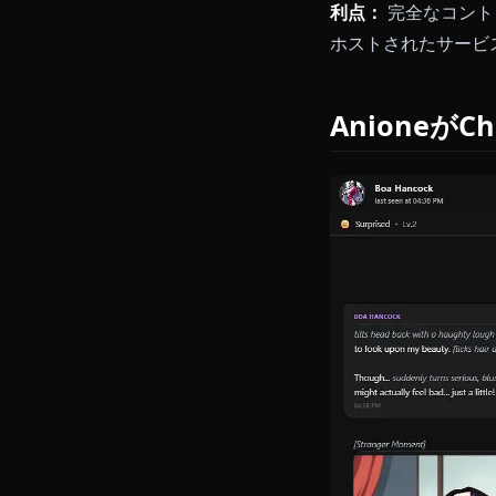
Chub Ve
イ機能を必要
利点：
シンプ
限定的、基本
SillyTa
SillyTa
ティングを希
利点：
完全な
ホストされた
Anione