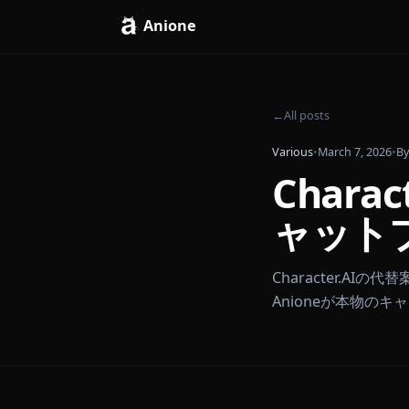
Anione
←
All posts
Various
•
March 7,
Cha
ャッ
Charact
Anioneが