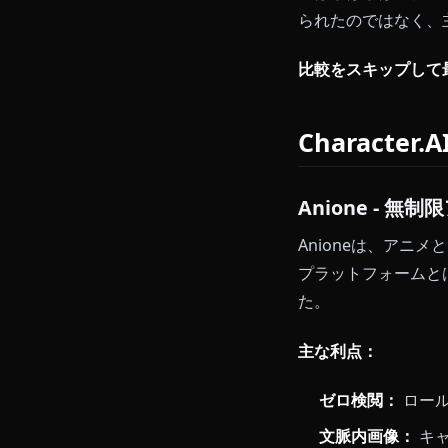
しています。
的自由と衝突
アニメファンは
ーはしばしば
られたのでは
比較をスキッ
Charac
Anione
Anione