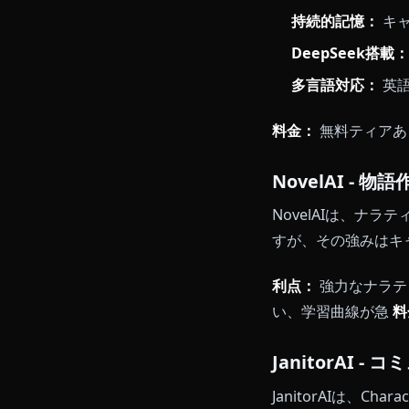
プラットフォ
た。
主な利点：
ゼロ検閲：
文脈内画像
持続的記憶
DeepSee
多言語対応
料金：
無料テ
NovelAI