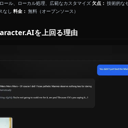
nusは、最小限の設定で軽量なキャラクターインタラクシ
としないカジュアルユーザーのために適しています。
ルなインターフェース、クイックスタート、モバイルフ
的なAI応答、視覚機能なし
料金：
Freemiumモデル
vern - パワーユーザーに最適
vernはサービスではなく、ローカルAIモデルを実行するた
望する技術ユーザーに最大のカスタマイズを提供します
コントロール、ローカル処理、広範なカスタマイズ
欠点
サービスなし
料金：
無料（オープンソース）
がCharacter.AIを上回る理由