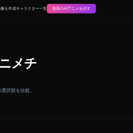
ブログ
AIアニメ画像を作成
キャラクター一覧
最高のAIアニメを試す
 無制限アニメチ
イのための最良の選択肢を比較。