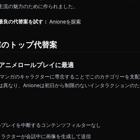
プラットフォームのフィルターはロールプレイを中断し
する企業向けの境界を強制します。
さらなる課題に直面します。Character.AIの包括的
本物の声と深い性格知識を欠いています。このプラット
なく、主流の魅力のために作られました。
プして最良の代替案を試す：
Anioneを探索
ter.AIのトップ代替案
 - 無制限アニメロールプレイに最適
は、アニメとマンガのキャラクターに専念することでこのカ