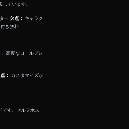
ーインタラクションを提供していま
テリングにあります。
ールプレイに最適化されていな
のキャラクターの大きなコミュニティをホ
ータイプを重視しています。
少ないフィルター
欠点：
キャラク
ムオプション付き無料