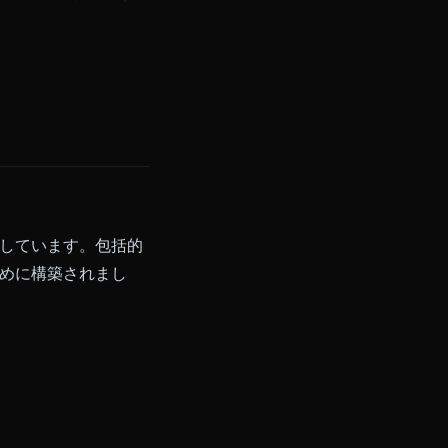
、成熟したテーマを拒否し、創造
アプローチにより、アニメキャラクタ
フォームはオタク文化のために作
テゴリーを支配しています。包括的