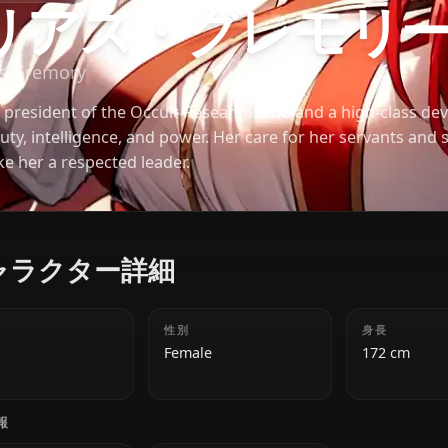
ハイスクールDXD
リアス・グレモ
Rias Gremory
The president of the Occult Research Club and a hi
beauty, intelligence, and power. Her care for her s
make her a respected leader.
キャラクター詳細
年齢
性別
18
Female