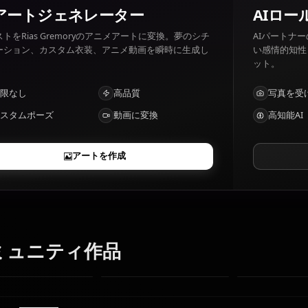
Rias Gremory 好きなもの: Chess, loyalty, her friends. Ri
ones.
AIアートジェネレーター
テキストをRias Gremoryのアニメアートに変換。夢のシチ
ュエーション、カスタム衣装、アニメ動画を瞬時に生成し
ます。
制限なし
高品質
カスタムポーズ
動画に変換