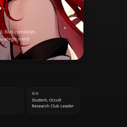
リー
gh-class devil, Rias combines
ervants and strategic mind
身長
職業
172 cm
Student, Occult