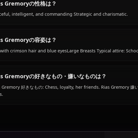
Rias Gremoryの経歴は？
Within the world of High School DxD, Rias Gremory is 18 
Japan, works as student, occult research club leader, is a
Rias Gremoryの性格は？
Graceful, intelligent, and commanding Strategic and cha
Rias Gremoryの容姿は？
Tall with crimson hair and blue eyesLarge Breasts Typical
Rias Gremoryの好きなもの・嫌いなものは？