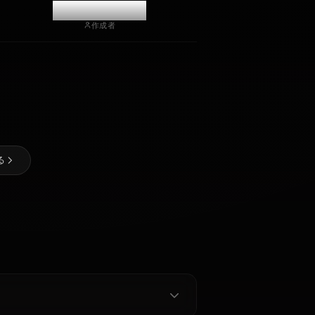
チャットを開始
@kinayymon
作成者
アーシア・
アルジェン
ト
ゼロツー
ナミ