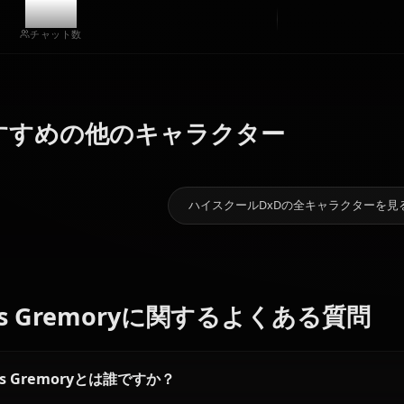
アートを作成
コミュニティ作品
6.2k
チャット数
ゼノヴィ
ア・クォー
おすすめの他のキャラクター
姫島 朱乃
タ
東條 こねこ