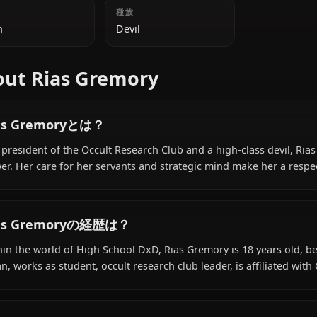
追加情報
国籍
種族
Japan
Devil
About Rias Gremory
Rias Gremoryとは？
The president of the Occult Research Club and a high-cla
power. Her care for her servants and strategic mind mak