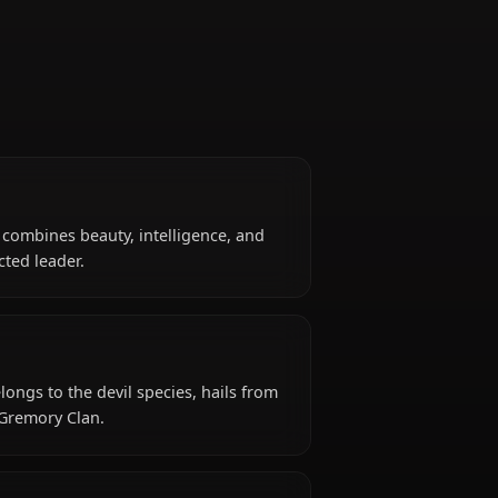
Research Club Leader
ss devil, Rias combines beauty, intelligence, and
e her a respected leader.