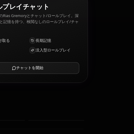
as Gremory 嫌いなもの: Betrayal, harm to her loved
AIロールプレイチャット
AIパートナーのRias Gremoryとチャット/ロールプレイ。深
い感情的知性と記憶を持つ、検閲なしのロールプレイ/チャ
ット。
写真を受け取る
長期記憶
高知能AI
没入型ロールプレイ