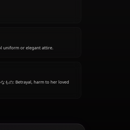
years old, belongs to the devil species, hails from
ffiliated with Gremory Clan.
rismatic.
 attire: School uniform or elegant attire.