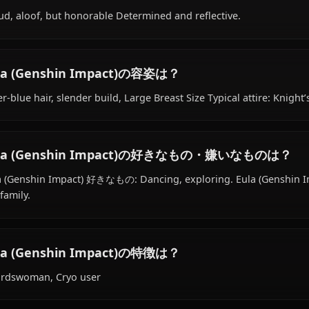
Within the world of Genshin Impact, Eula (Genshin Impact
works as reconnaissance captain, is affiliated with Knigh
Eula (Genshin Impact)の性格は？
Proud, aloof, but honorable Determined and reflective.
Eula (Genshin Impact)の容姿は？
Silver-blue hair, slender build, Large Breast Size Typical
Eula (Genshin Impact)の好きなもの・嫌
Eula (Genshin Impact) 好きなもの: Dancing, exploring. Eu