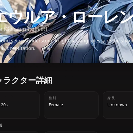
原神
エウルア・ロー
Eula (Genshin Impact)
A proud yet misunderstood knight seeking to esca
family’s reputation.
キャラクター詳細
年齢
性別
Early 20s
Female