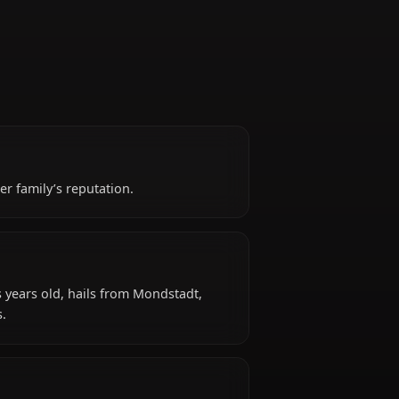
Captain
 shadow of her family’s reputation.