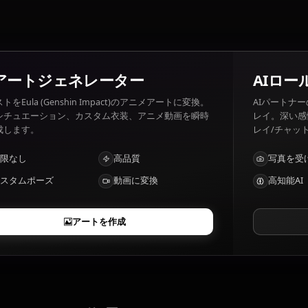
her family.
Eula (Genshin Impact)の特徴は？
Swordswoman, Cryo user
AIアートジェネレーター
テキストをEula (Genshin Impact)のアニメアートに変換。
夢のシチュエーション、カスタム衣装、アニメ動画を瞬時
に生成します。