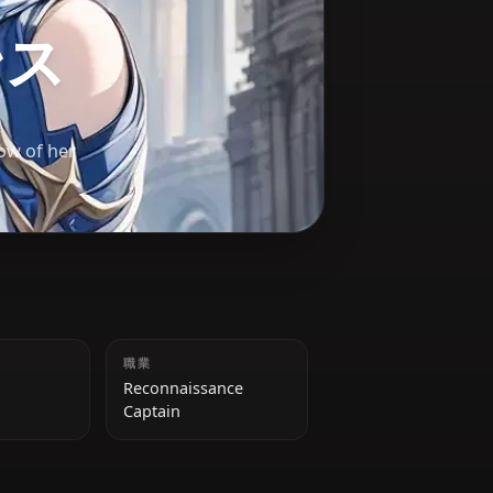
レンス
pe the shadow of her
身長
職業
Unknown
Reconnaissance