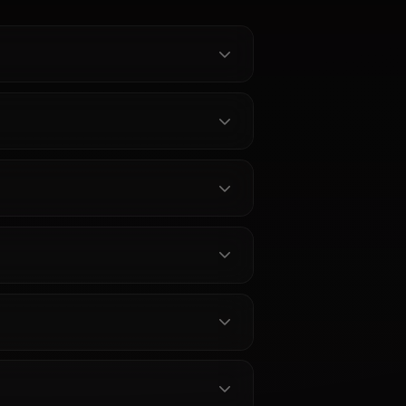
Anioneで楽
モナAIチャット — 原神の占星術
ロールプレイ
師をAnioneで体験
ンでチャッ
AnioneでGenshin Impactのモナと
限なし原神ロ
チャット。正確なキャラクター再
メモリ、コンテ
現、永続メモリ、高いクリエイテ
ioneではフ
ィブ自由度でモンシュタットの占
星術師を体験できます。