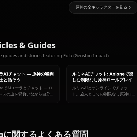
5.4k
チャット数
おすすめの他のキャラクター
甘雨
胡桃
刻晴
原神の全キャラク