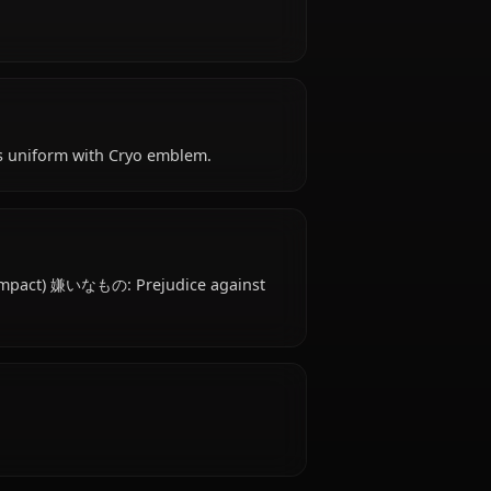
) is Early 20s years old, hails from Mondstadt,
ts of Favonius.
 attire: Knight’s uniform with Cryo emblem.
いなものは？
la (Genshin Impact) 嫌いなもの: Prejudice against