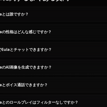
Articles & Guides
Explore guides and stories featuring Eula (Genshin Impact)
ユーラAIチャット — 原神の審判
ルミネAIチャット: 
の騎士と話そう
しむ制限なし原神
AnioneでAIユーラとチャット — ロ
ルミネAIとオンライ
ーレンスの血を背負いながら自分
ト。旅人としての制
の道を歩む騎士団偵察隊長。原作
ールプレイ — 永続
に忠実な原神ロールプレイ、フィ
キスト内メディア、An
ルターなし。
ィルターゼロ。
Eulaに関するよくある質問
Eulaとは誰ですか？