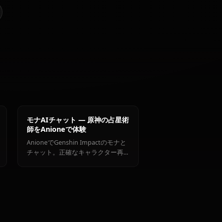
@kinayymon
作成者
申鶴
ジン
アンバー
ターを見る