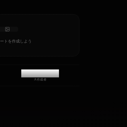
写真を受け取る
長期記憶
高知能AI
没入型ロールプレイ
チャットを開始
 Impact)のAIアートを作成しよう