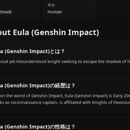
追加情報
国籍
種族
Mondstadt
Human
About Eula (Genshin Impact)
Eula (Genshin Impact)とは？
A proud yet misunderstood knight seeking to escape the
Eula (Genshin Impact)の経歴は？