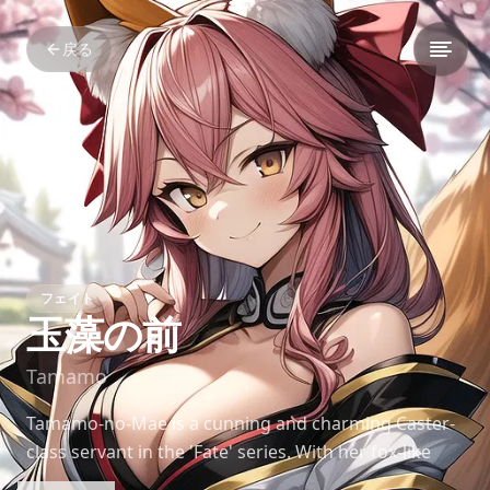
戻る
フェイト
玉藻の前
Tamamo
Tamamo-no-Mae is a cunning and charming Caster-
class servant in the 'Fate' series. With her fox-like
ears and mischievous nature, she often provides