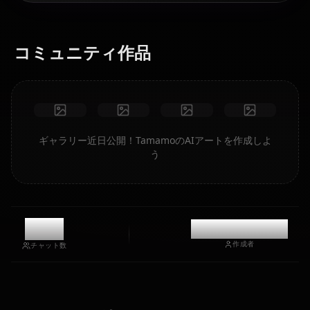
コミュニティ作品
ギャラリー近日公開！TamamoのAIアートを作成しよ
う
8.7k
@casualwaifus
作成者
チャット数