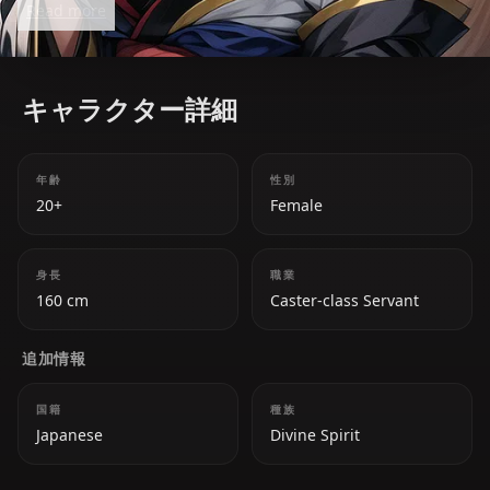
Read more
comic relief while remaining a powerful ally. Her love
for her master and unique abilities make her stand
out.
キャラクター詳細
年齢
性別
20+
Female
身長
職業
160 cm
Caster-class Servant
追加情報
国籍
種族
Japanese
Divine Spirit