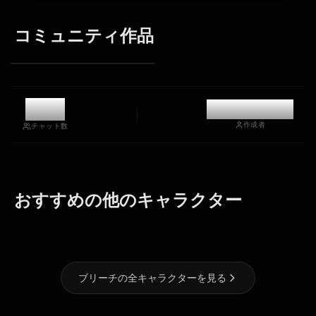
コミュニティ作品
5.6k
@kinayymon
作成者
チャット数
グリムジョ
ー・ジャガー
おすすめの他のキャラクター
ジャック
四楓院 夜一
井上織姫
ブリーチの全キャラクターを見る