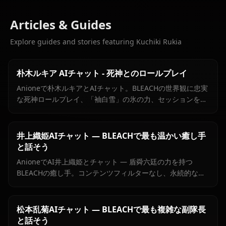
Articles & Guides
Explore guides and stories featuring Kuchiki Rukia
朴木ルキア AIチャット - 死神とのロールプレイ
Anioneで朴木ルキアとAIチャット。BLEACHの世界観に忠実
な死神ロールプレイ、「袖白雪」の氷の力、セッションをま
たいだ記憶継続。あなたの魂葬が始まります。
井上織姫AIチャット — BLEACHで最も温かい癒し手
と話そう
AnioneでAI井上織姫とチャット — 盾舜六廷の力を持つ
BLEACHの癒し手。コンテンツフィルターなし、永続的なメ
モリ、原作忠実なBLEACHロールプレイ。
松本乱菊AIチャット — BLEACHで最も複雑な副隊長
と話そう