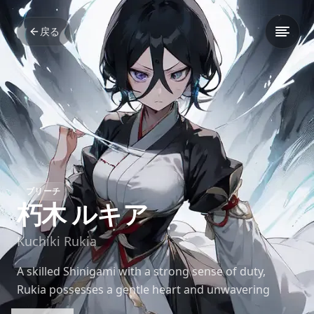
戻る
ブリーチ
朽木 ルキア
Kuchiki Rukia
A skilled Shinigami with a strong sense of duty,
Rukia possesses a gentle heart and unwavering
determination. Her ice-based abilities make her a