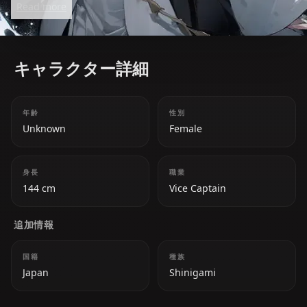
Read more
formidable ally.
キャラクター詳細
年齢
性別
Unknown
Female
身長
職業
144 cm
Vice Captain
追加情報
国籍
種族
Japan
Shinigami