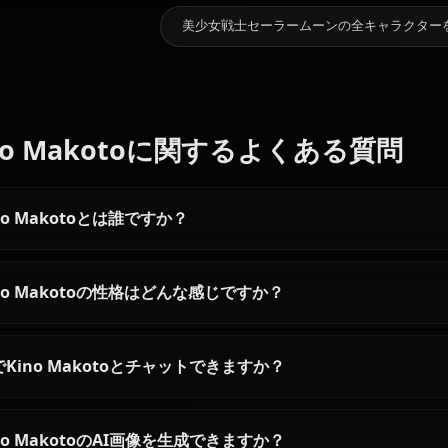
11.3k
チャット数
おすすめの他のキャラクター
月野うさぎ
水野亜美
愛野美奈子
美少女戦士セーラームーンの