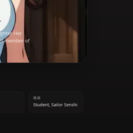
passionate fighter. Her
er an important member of
身長
職業
165 cm
Student, Sailor Senshi