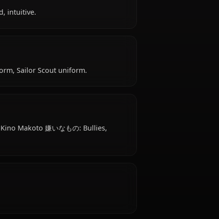
akoto is 18 years old, hails from Japanese, works
strong-willed, intuitive.
e: School uniform, Sailor Scout uniform.
elping others. Kino Makoto 嫌いなもの: Bullies,