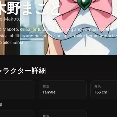
美少女戦士セーラームーン
木野まこと
Kino Makoto
Kino Makoto, or Sailor Jupiter, is a strong and com
physical abilities and her nurturing spirit make h
the Sailor Senshi.
キャラクター詳細
年齢
性別
18
Female