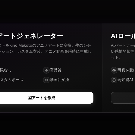
injustice, weakness.
Kino Makotoの特徴は？
Strength, physical resilience, Sailor Jupiter powers
AIアートジェネレーター
テキストをKino Makotoのアニメアートに変換。夢のシチ
ュエーション、カスタム衣装、アニメ動画を瞬時に生成し
ます。