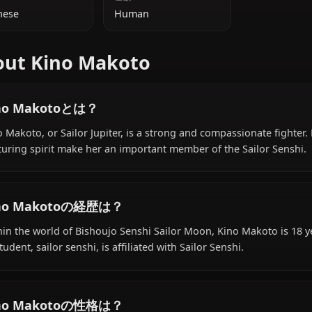
追加情報
国籍
種族
Japanese
Human
About Kino Makoto
Kino Makotoとは？
Kino Makoto, or Sailor Jupiter, is a strong and compassion
nurturing spirit make her an important member of the Sa
Kino Makotoの経歴は？