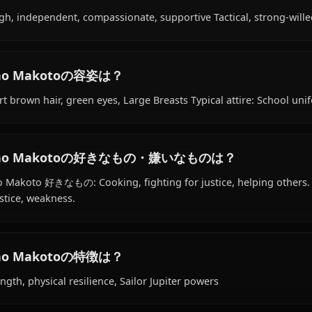
Within the world of Bishoujo Senshi Sailor Moon, Kino M
as student, sailor senshi, is affiliated with Sailor Senshi.
Kino Makotoの性格は？
Tough, independent, compassionate, supportive Tactical, 
Kino Makotoの容姿は？
Short brown hair, green eyes, Large Breasts Typical attir
Kino Makotoの好きなもの・嫌いなものは？
Kino Makoto 好きなもの: Cooking, fighting for justice, h