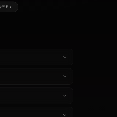
@casualwaifus
作成者
セーラーマ
火野レイ
ちびうさ
ーキュリー
全キャラクターを見る