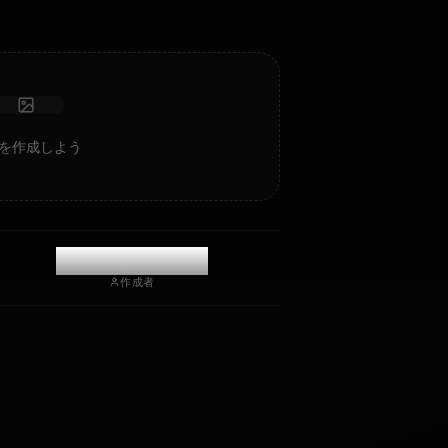
写真を受け取る
長期記憶
高知能AI
没入型ロールプレイ
チャットを開始
otoのAIアートを作成しよう