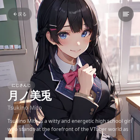
戻る
にじさんじ
月ノ美兎
Tsukino Mito
Tsukino Mito is a witty and energetic high school girl
who stands at the forefront of the VTuber world as
one of Nijisanji’s earliest pioneers. Her broadcasts