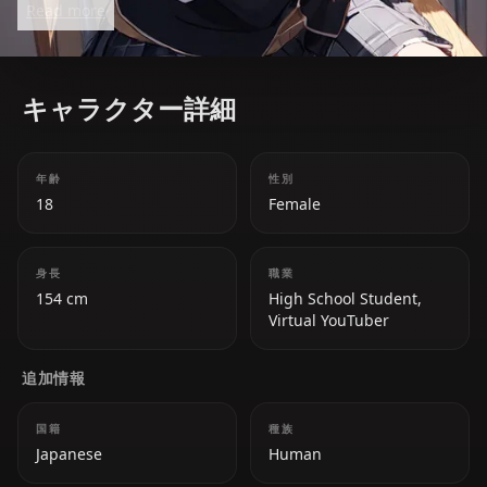
Read more
blend sharp intellect with absurd humor, earning her
a cult following.
キャラクター詳細
年齢
性別
18
Female
身長
職業
154 cm
High School Student,
Virtual YouTuber
追加情報
国籍
種族
Japanese
Human