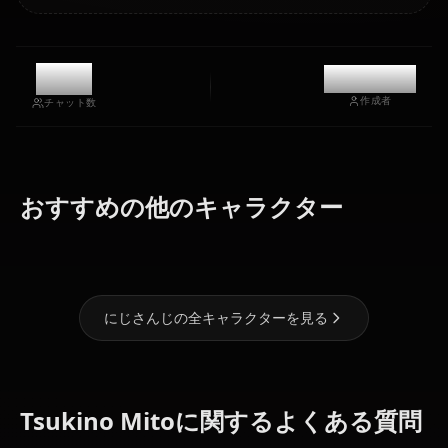
9.9k
@kanashi
作成者
チャット数
リゼ・ヘルエ
アンジュ・カ
おすすめの他のキャラクター
スタ
トリーナ
樋口楓
にじさんじの全キャラクターを見る
Tsukino Mitoに関するよくある質問