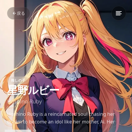
戻る
推しの子
星野ルビー
Hoshino Ruby
Hoshino Ruby is a reincarnated soul chasing her
dream to become an idol like her mother, Ai. Her
unshakable spirit and bright charm drive her