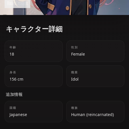
Read more
through the industrys darkest corners.
キャラクター詳細
年齢
性別
18
Female
身長
職業
156 cm
Idol
追加情報
国籍
種族
Japanese
Human (reincarnated)