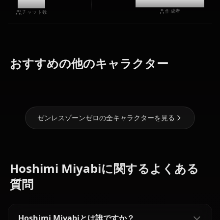
7k
@casualwaifus
作成者
チャット数
エレン・ジョ
ソルジャー
ニコール・デ
おすすめの他のキャラクター
ー
11
マラ
ゼンレスゾーンゼロの全キャラクターを見る
Hoshimi Miyabiに関するよくある
質問
Hoshimi Miyabiとは誰ですか？