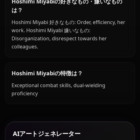
Hoshimi Miyabiの好きなもの・嫌いなもの
は？
Hoshimi Miyabi 好きなもの: Order, efficiency, her
work. Hoshimi Miyabi 嫌いなもの:
Disorganization, disrespect towards her
colleagues.
Hoshimi Miyabiの特徴は？
Exceptional combat skills, dual-wielding
proficiency
AIアートジェネレーター