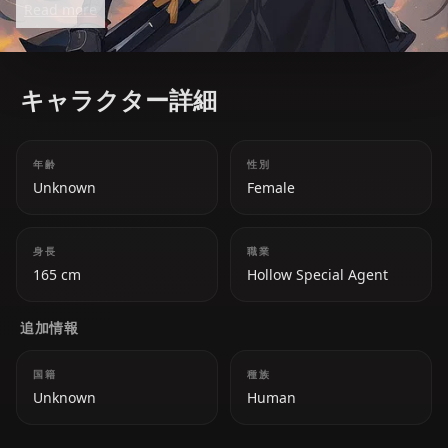
Read more
and unwavering professionalism. With her calm and
polite nature, she is an analytical and adaptable
fighter, excelling in dual-wielding combat.
キャラクター詳細
年齢
性別
Unknown
Female
身長
職業
165 cm
Hollow Special Agent
追加情報
国籍
種族
Unknown
Human