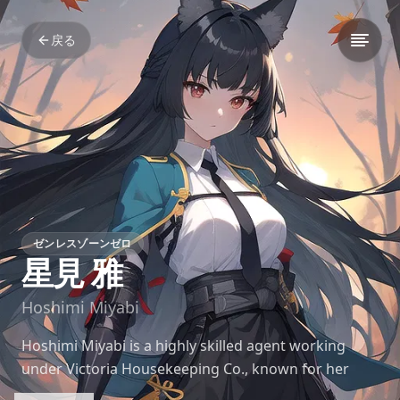
戻る
ゼンレスゾーンゼロ
星見 雅
Hoshimi Miyabi
Hoshimi Miyabi is a highly skilled agent working
under Victoria Housekeeping Co., known for her
refined demeanor, disciplined approach to battle,