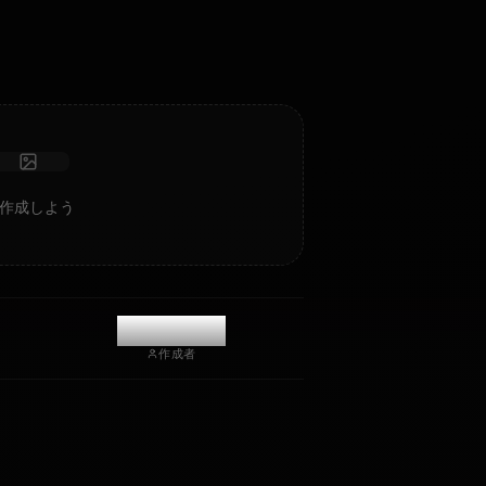
ト。
写真を受け取る
長期記憶
高知能AI
没入型ロールプレイ
チャットを開始