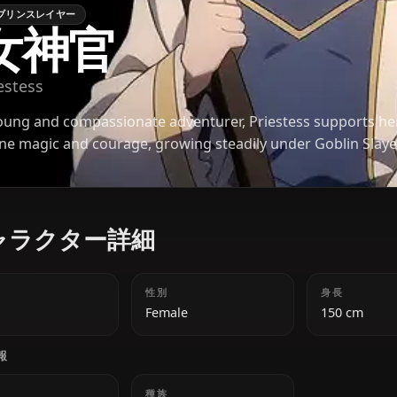
ゴブリンスレイヤー
女神官
Priestess
A young and compassionate adventurer, Priestess 
divine magic and courage, growing steadily under 
キャラクター詳細
年齢
性別
18
Female