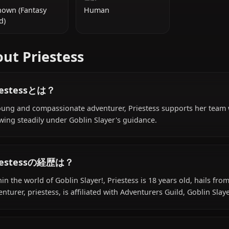
追加情報
国籍
種族
Unknown (Fantasy
Human
World)
About Priestess
Priestessとは？
A young and compassionate adventurer, Priestess suppo
growing steadily under Goblin Slayer's guidance.