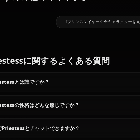
ギャラリー近日公開！Prieste
9.3k
チャット数
おすすめの他のキャラクター
妖精弓手
剣の乙女
ゼロツー
ゴブリンスレイヤーの全キ