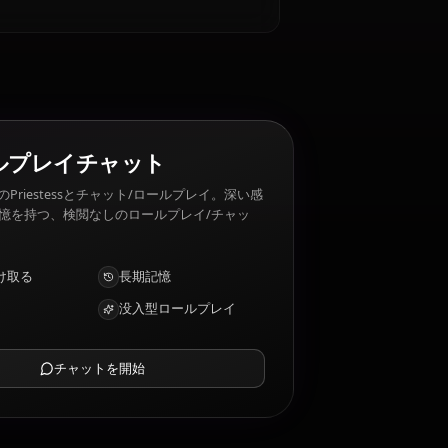
mwork. Priestess 嫌いなもの: Violence, cruelty,
AIロールプレイチャット
AIパートナーのPriestessとチャット/ロールプレイ。深い感
情的知性と記憶を持つ、検閲なしのロールプレイ/チャッ