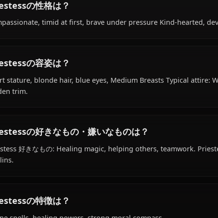
Priestessの経歴は？
Within the world of Goblin Slayer!, Priestess is 18 years
adventurer, priestess, is affiliated with Adventurers Guild
Priestessの性格は？
Compassionate, timid at first, brave under pressure Kin
Priestessの容姿は？
Short stature, blonde hair, blue eyes, Medium Breasts Typ
golden trim.