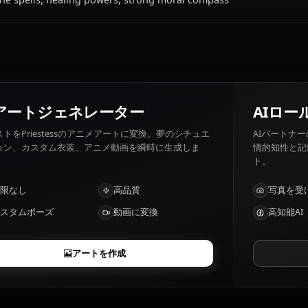
Priestessの好きなもの・嫌いなものは？
Priestess 好きなもの: Healing magic, helping others, tea
goblins.
Priestessの特徴は？
Divine spells, healing powers, strong moral compass
AIアートジェネレーター
テキストをPriestessのアニメアートに変換。夢のシチュエ
ーション、カスタム衣装、アニメ動画を瞬時に生成しま