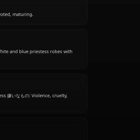
 old, hails from Unknown (Fantasy World), works as
, Goblin Slayer's Party.
d-hearted, devoted, maturing.
ical attire: White and blue priestess robes with