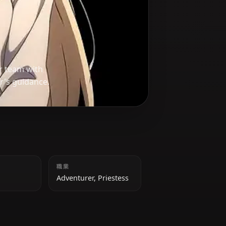
supports her team with
Goblin Slayer's guidance.
身長
職業
150 cm
Adventurer, Priestess