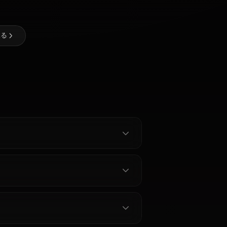
ssのAIアートを作成しよう
@kanashi
作成者
エウルア・
ナミ
ローレンス
日向 ヒナタ
ャラクターを見る