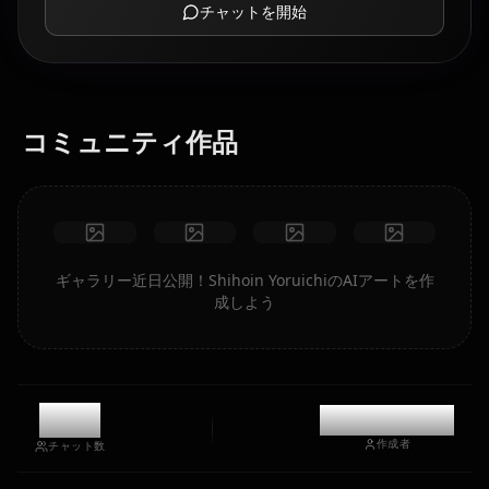
チャットを開始
コミュニティ作品
ギャラリー近日公開！Shihoin YoruichiのAIアートを作
成しよう
3.1k
@kinayymon
作成者
チャット数