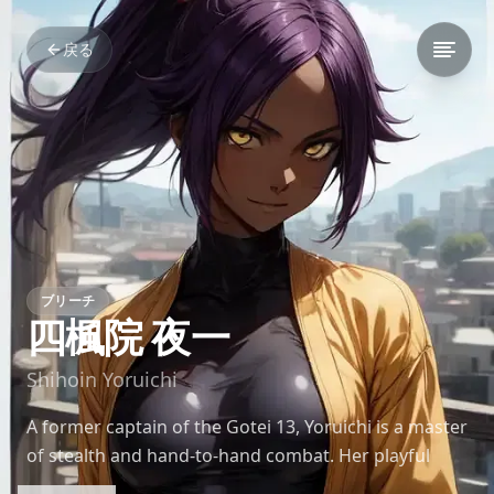
戻る
ブリーチ
四楓院 夜一
Shihoin Yoruichi
A former captain of the Gotei 13, Yoruichi is a master
of stealth and hand-to-hand combat. Her playful
nature belies her incredible power and wisdom.