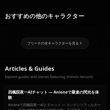
グリムジョ
ー・ジャガー
おすすめの他のキャラクター
ジャック
朽木 ルキア
井上織姫
ブリーチの全キャラクターを見る
Articles & Guides
Explore guides and stories featuring Shihoin Yoruichi
四楓院夜一AIチャット — Anioneで最速の閃光を体
験
Anioneで四楓院夜一AIとチャット — コンテンツフィルター