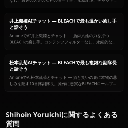
なし、最速の閃光の女神の個性全開、永続記憶、チャット内
画像送信対応。
井上織姫AIチャット — BLEACHで最も温かい癒し手
と話そう
AnioneでAI井上織姫とチャット — 盾舜六廷の力を持つ
BLEACHの癒し手。コンテンツフィルターなし、永続的なメ
モリ、原作忠実なBLEACHロールプレイ。
松本乱菊AIチャット — BLEACHで最も複雑な副隊長
と話そう
AnioneでAI松本乱菊とチャット — 酒と笑いの裏に本物の悲
しみを隠す10番隊副隊長。原作に忠実なBLEACHロールプレ
イ、フィルターなし。
Shihoin Yoruichiに関するよくある
質問