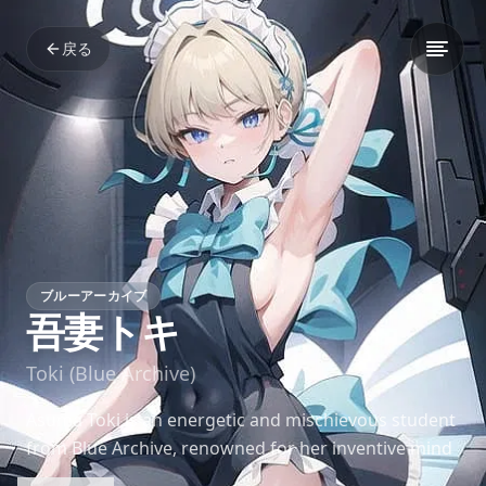
戻る
ブルーアーカイブ
吾妻トキ
Toki (Blue Archive)
Asuma Toki is an energetic and mischievous student
from Blue Archive, renowned for her inventive mind
and love for gadgets. Her playful personality and