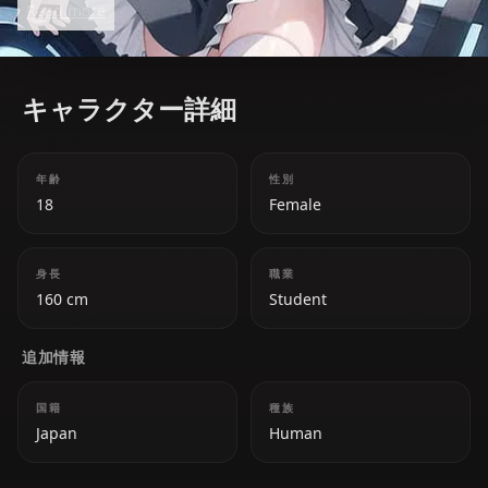
Read more
love for experiments often lead to chaotic yet
amusing results.
キャラクター詳細
年齢
性別
18
Female
身長
職業
160 cm
Student
追加情報
国籍
種族
Japan
Human