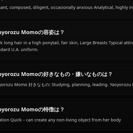
Within the world of Boku No Hero Academia, Yaoyorozu 
as hero-in-training, is affiliated with U.A. High School (Cl
Yaoyorozu Momoの性格は？
Elegant, composed, diligent, occasionally anxious Analytic
Yaoyorozu Momoの容姿は？
Black long hair in a high ponytail, fair skin, Large Breas
standard U.A. uniform.
Yaoyorozu Momoの好きなもの・嫌いなもの