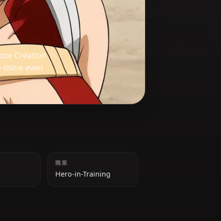
d student whose Creation
nd leadership shine even
身長
職業
173 cm
Hero-in-Training