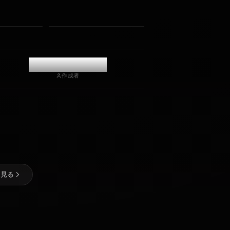
写真を受け取る
長期記憶
高知能AI
没入型ロールプレイ
チャットを開始
@casualwaifus
作成者