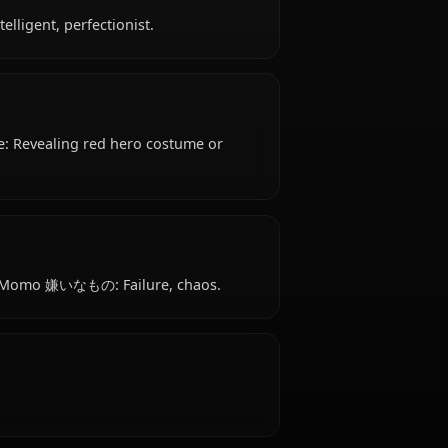
Momo is 18 years old, hails from Japanese, works
ass 1-A).
al, highly intelligent, perfectionist.
ts Typical attire: Revealing red hero costume or
は？