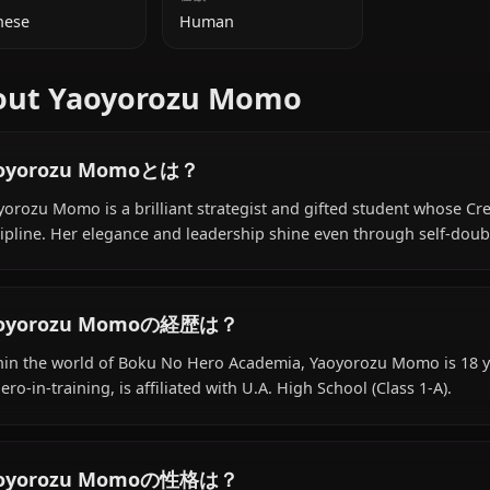
追加情報
国籍
種族
Japanese
Human
About Yaoyorozu Momo
Yaoyorozu Momoとは？
Yaoyorozu Momo is a brilliant strategist and gifted stud
discipline. Her elegance and leadership shine even thro
Yaoyorozu Momoの経歴は？