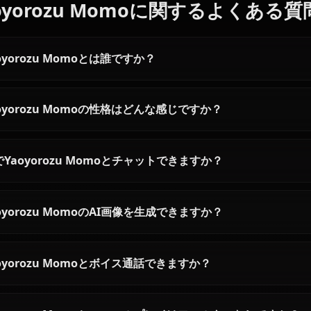
おすすめの他のキャラクター
トガヒミコ
麗日お茶子
蛙吹梅雨
僕のヒーローアカデミアの全
Yaoyorozu Momoに関するよ
Yaoyorozu Momoとは誰ですか？