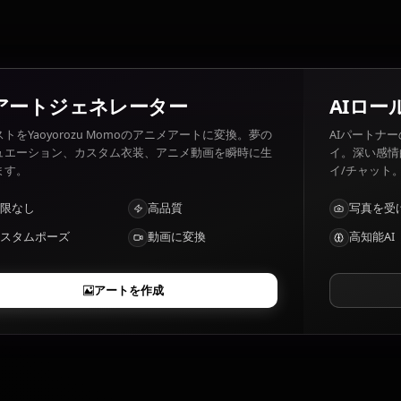
Yaoyorozu Momo 好きなもの: Studying, planning, leadin
Yaoyorozu Momoの特徴は？
Creation Quirk – can create any non-living object from 
AIアートジェネレーター
テキストをYaoyorozu Momoのアニメアートに変換。夢の
シチュエーション、カスタム衣装、アニメ動画を瞬時に生
成します。