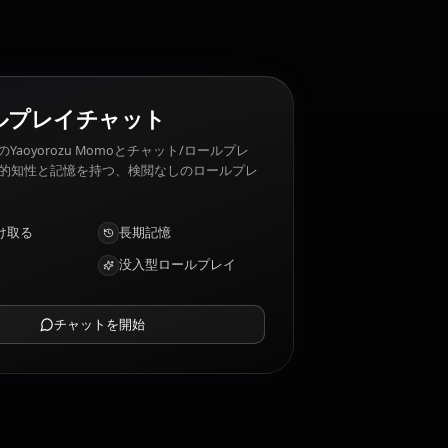
g. Yaoyorozu Momo 嫌いなもの: Failure, chaos.
her body
AIロールプレイチャット
AIパートナーのYaoyorozu Momoとチャット/ロールプレ
イ。深い感情的知性と記憶を持つ、検閲なしのロールプレ
イ/チャット。