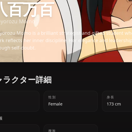
僕のヒーローアカデミア
八百万百
Yaoyorozu Momo
Yaoyorozu Momo is a brilliant strategist and gifte
Quirk reflects her inner discipline. Her elegance a
through self-doubt.
キャラクター詳細
年齢
性別
18
Female