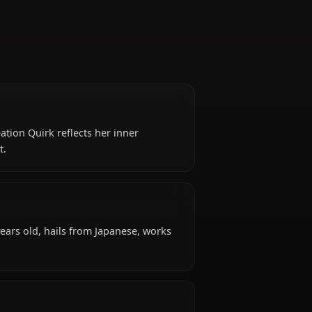
ent whose Creation Quirk reflects her inner
ugh self-doubt.