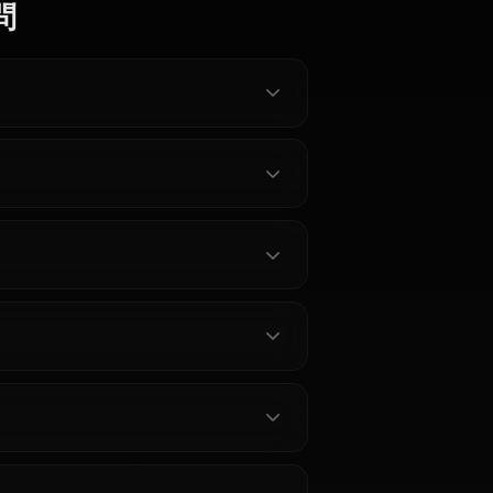
ミルコ
根元 ねじれ
轟焦凍
キャラクターを見る
くある質問