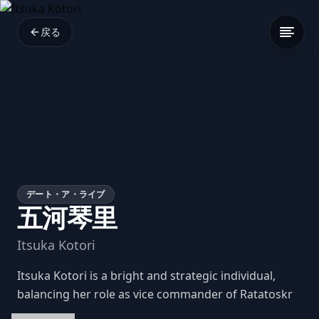
戻る
デート・ア・ライブ
五河琴里
Itsuka Kotori
Itsuka Kotori is a bright and strategic individual,
balancing her role as vice commander of Ratatoskr
and her playful, sometimes manipulative,