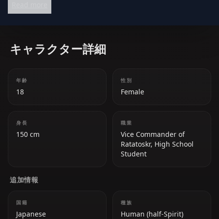
Read more
personality. Her deep care for her brother and her
leadership skills make her a key character in *Date A
Live*.
キャラクター詳細
年齢
性別
18
Female
身長
職業
150 cm
Vice Commander of
Ratatoskr, High School
Student
追加情報
国籍
種族
Japanese
Human (half-Spirit)