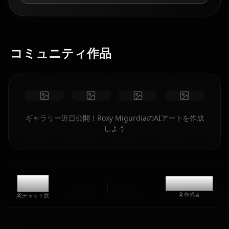
コミュニティ作品
ギャラリー近日公開！Roxy MigurdiaのAIアートを作成
しよう
11.9k
@kanashi
作成者
チャット数