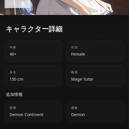
Read more
traumas make her a relatable and complex
character.
キャラクター詳細
年齢
性別
40+
Female
身長
職業
150 cm
Mage Tutor
追加情報
国籍
種族
Demon Continent
Demon