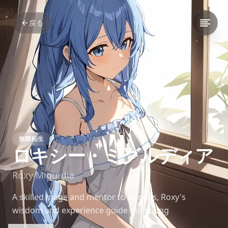
戻る
無職転生
ロキシー・ミグルディア
Roxy Migurdia
A skilled mage and mentor to Rudeus, Roxy's
wisdom and experience guide the young
protagonist's growth. Her own insecurities and past