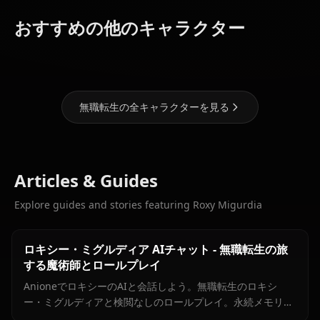
ヒルダ・ボレ
アス・グレイ
リーリャ・グ
おすすめの他のキャラクター
七星 静香
ラット
レイラット
無職転生の全キャラクターを見る
Articles & Guides
Explore guides and stories featuring Roxy Migurdia
ロキシー・ミグルディア AIチャット - 無職転生の旅
する魔術師とロールプレイ
AnioneでロキシーのAIと会話しよう。無職転生のロキシ
ー・ミグルディアと検閲なしのロールプレイ。永続メモリ、
チャット内メディア対応。