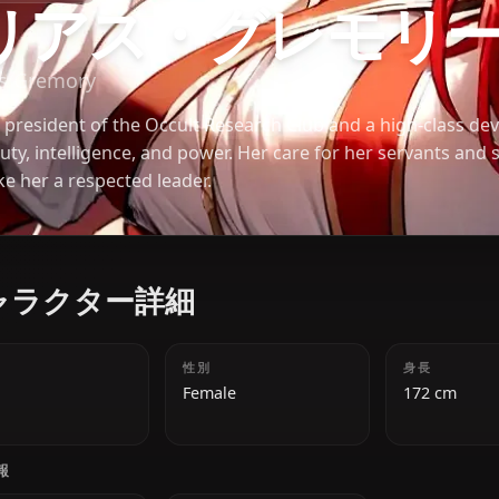
ハイスクールDXD
リアス・グレモ
Rias Gremory
The president of the Occult Research Club and a hi
beauty, intelligence, and power. Her care for her s
make her a respected leader.
キャラクター詳細
年齢
性別
18
Female