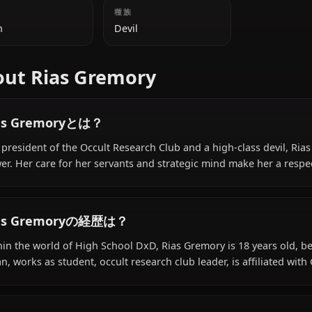
追加情報
国籍
種族
Japan
Devil
About Rias Gremory
Rias Gremoryとは？
The president of the Occult Research Club and a high-cla
power. Her care for her servants and strategic mind mak