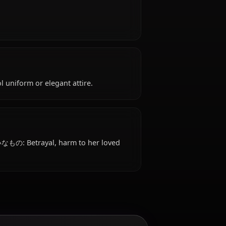
years old, belongs to the devil species, hails from
ffiliated with Gremory Clan.
rismatic.
 attire: School uniform or elegant attire.