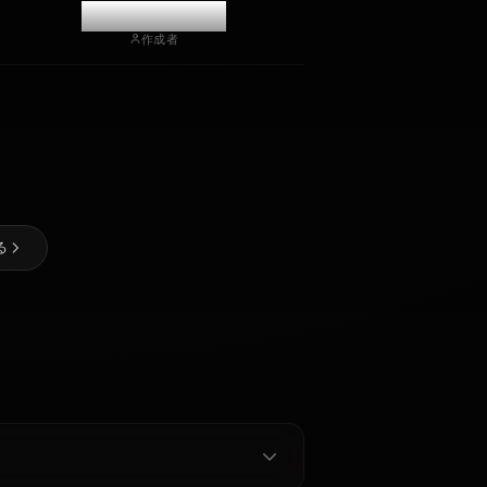
チャットを開始
@kinayymon
作成者
アーシア・
アルジェン
ト
ゼロツー
ナミ