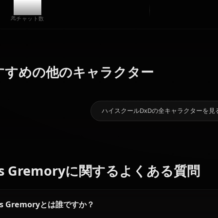
アートを作成
コミュニティ作品
6.2k
チャット数
ゼノヴィ
ア・クォー
おすすめの他のキャラクター
姫島 朱乃
タ
東條 こねこ