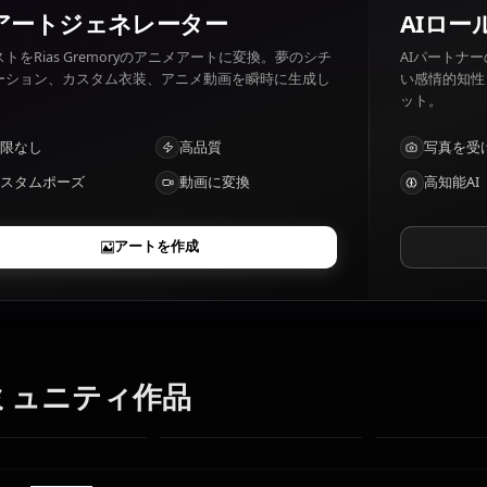
Rias Gremory 好きなもの: Chess, loyalty, her friends. Ri
ones.
AIアートジェネレーター
テキストをRias Gremoryのアニメアートに変換。夢のシチ
ュエーション、カスタム衣装、アニメ動画を瞬時に生成し
ます。
制限なし
高品質
カスタムポーズ
動画に変換