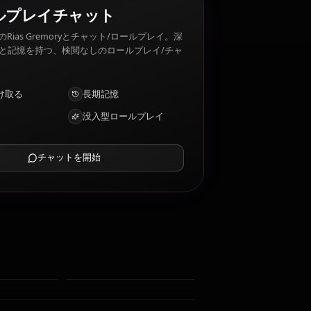
as Gremory 嫌いなもの: Betrayal, harm to her loved
AIロールプレイチャット
AIパートナーのRias Gremoryとチャット/ロールプレイ。深
い感情的知性と記憶を持つ、検閲なしのロールプレイ/チャ
ット。
写真を受け取る
長期記憶
高知能AI
没入型ロールプレイ