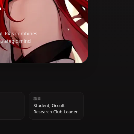
リー
gh-class devil, Rias combines
ervants and strategic mind
身長
職業
172 cm
Student, Occult