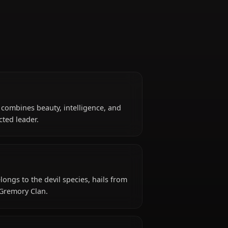
Research Club Leader
ss devil, Rias combines beauty, intelligence, and
e her a respected leader.