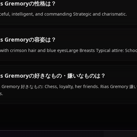
Rias Gremoryの経歴は？
Within the world of High School DxD, Rias Gremory is 18 
Japan, works as student, occult research club leader, is a
Rias Gremoryの性格は？
Graceful, intelligent, and commanding Strategic and cha
Rias Gremoryの容姿は？
Tall with crimson hair and blue eyesLarge Breasts Typical
Rias Gremoryの好きなもの・嫌いなものは？