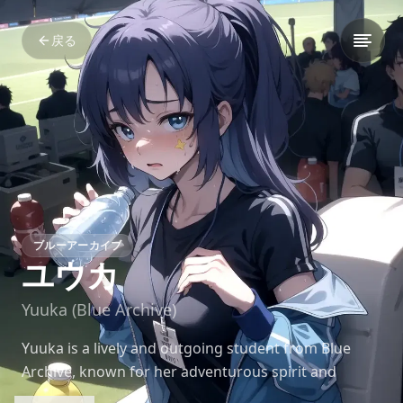
戻る
ブルーアーカイブ
ユウカ
Yuuka (Blue Archive)
Yuuka is a lively and outgoing student from Blue
Archive, known for her adventurous spirit and
unyielding determination. She has a knack for