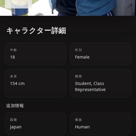
Read more
motivating her peers and creating a vibrant
atmosphere wherever she goes.
キャラクター詳細
年齢
性別
18
Female
身長
職業
154 cm
Student, Class
Representative
追加情報
国籍
種族
Japan
Human