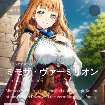
戻る
ブラッククローバー
ミモザ・ヴァーミリオン
Mimosa Vermillion
Mimosa Vermillion is a kind and noble Magic Knight
of the Golden Dawn and the Vermillion royal family.
Known for her Plant Magic, she excels in healing and