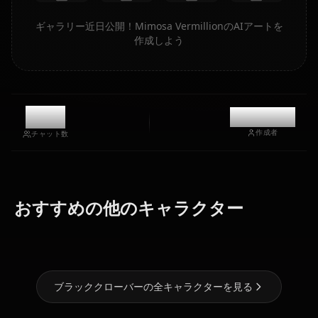
ギャラリー近日公開！Mimosa VermillionのAIアートを
作成しよう
7.5k
@kanashi
作成者
チャット数
ノエル・シル
セクレ・スワ
ヴァネッサ・
おすすめの他のキャラクター
ヴァ
ロテイル
エノテーカ
ブラッククローバーの全キャラクターを見る