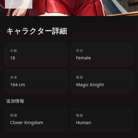
Read more
support magic, playing crucial roles in battle and
rescue missions. Her gentle nature, intelligence, and
bravery make her one of the most beloved
キャラクター詳細
characters in the Clover Kingdom.
年齢
性別
18
Female
身長
職業
164 cm
Magic Knight
追加情報
国籍
種族
Clover Kingdom
Human