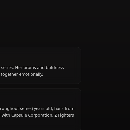
CEO of Capsule Corp
e Dragon Ball series. Her brains and boldness
hold the team together emotionally.