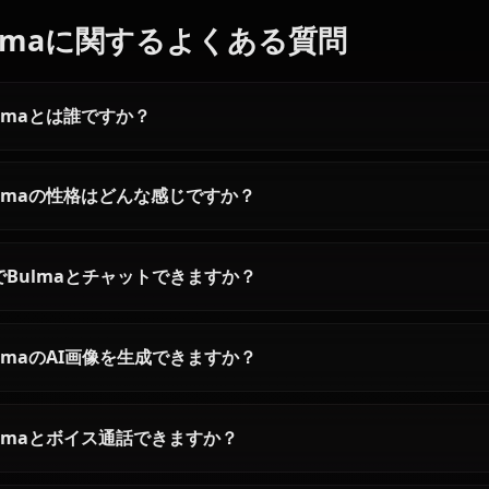
人造人間18
人造人間21
おすすめの他のキャラクター
孫 悟空
号
号
ドラゴンボールの全キャ
Bulmaに関するよくある質問
Bulmaとは誰ですか？