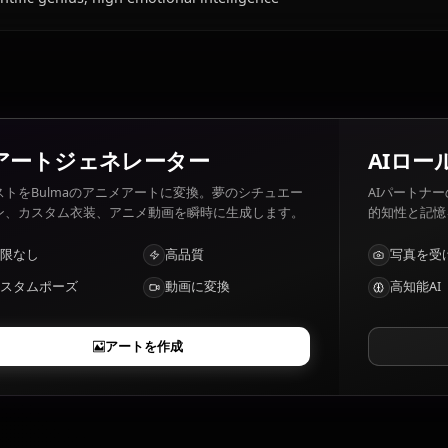
Bulmaの好きなもの・嫌いなものは？
Bulma 好きなもの: Technology, Dragon Balls, family. Bul
Bulmaの特徴は？
Scientific genius, high emotional intelligence
AIアートジェネレーター
テキストをBulmaのアニメアートに変換。夢のシチュエー
ション、カスタム衣装、アニメ動画を瞬時に生成します。