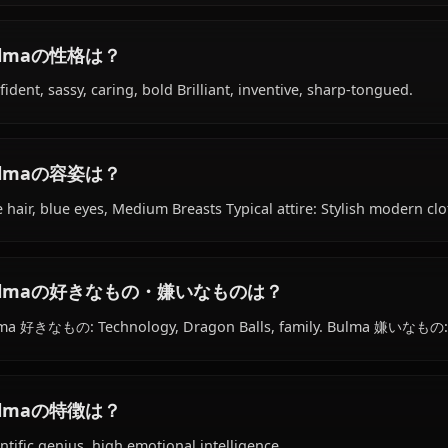
Bulmaの経歴は？
Within the world of Dragon Ball, Bulma is Varies (appear
Earthling, works as scientist, inventor, ceo of capsule cor
(support).
Bulmaの性格は？
Confident, sassy, caring, bold Brilliant, inventive, sharp
Bulmaの容姿は？
Blue hair, blue eyes, Medium Breasts Typical attire: Styli