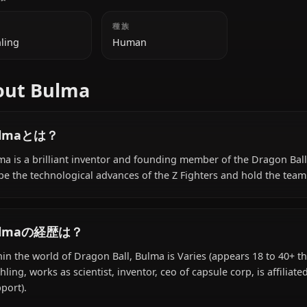
40+ throughout
series)
追加情報
国籍
種族
Earthling
Human
About Bulma
Bulmaとは？
Bulma is a brilliant inventor and founding member of th
shape the technological advances of the Z Fighters and 