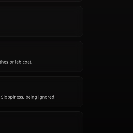
s 18 to 40+ throughout series) years old, hails from
p, is affiliated with Capsule Corporation, Z Fighters
-tongued.
sh modern clothes or lab coat.