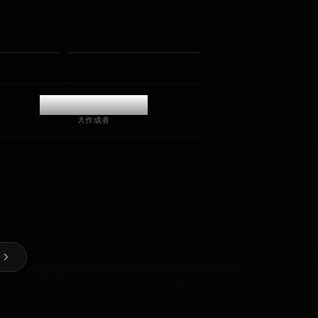
写真を受け取る
長期記憶
高知能AI
没入型ロールプレイ
チャットを開始
@casualwaifus
作成者