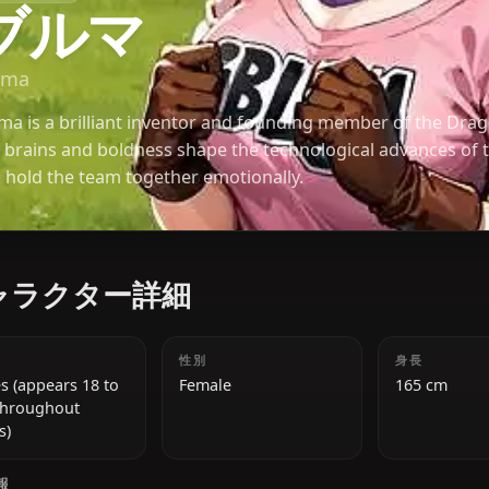
ドラゴンボール
ブルマ
Bulma
Bulma is a brilliant inventor and founding member 
Her brains and boldness shape the technological a
and hold the team together emotionally.
キャラクター詳細
年齢
性別
Varies (appears 18 to
Female