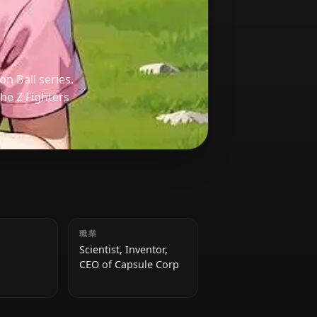
of the Dragon Ball series.
dvances of the Z Fighters
身長
職業
165 cm
Scientist, Inventor,