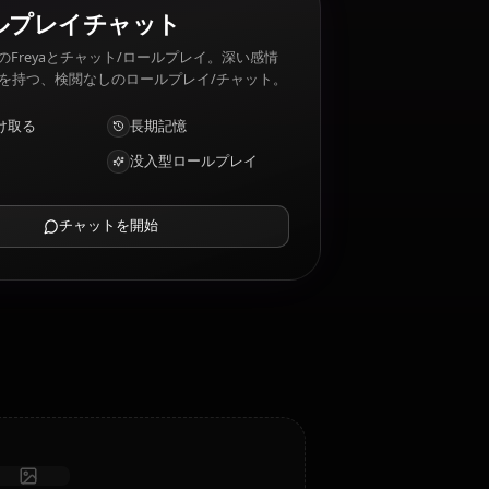
Freya 嫌いなもの: Being ignored or defied.
AIロールプレイチャット
AIパートナーのFreyaとチャット/ロールプレイ。深い感情
的知性と記憶を持つ、検閲なしのロールプレイ/チャット。
写真を受け取る
長期記憶
高知能AI
没入型ロールプレイ
チャットを開始