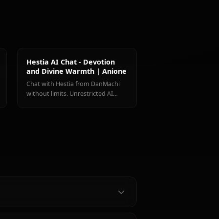
サンジョウ
ノ・春姫
大和 命
ゼロツー
るだろうかの全キャラクターを見る
ュタインAI
Hestia AI Chat - Devotion