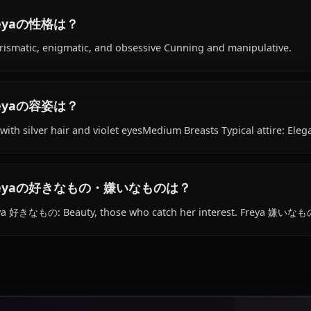
Freyaの経歴は？
Within the world of Dungeon ni Deai wo Motomeru no w
old, belongs to the goddess species, hails from Orario, w
affiliated with Freya Familia.
Freyaの性格は？
Charismatic, enigmatic, and obsessive Cunning and mani
Freyaの容姿は？
Tall with silver hair and violet eyesMedium Breasts Typica