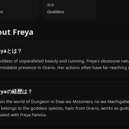
追加情報
国籍
種族
Orario
Goddess
About Freya
Freyaとは？
A goddess of unparalleled beauty and cunning, Freya's 
a formidable presence in Orario. Her actions often have