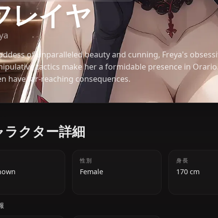
ダンジョンに出会いを求めるのは間違っているだろうか
フレイヤ
Freya
A goddess of unparalleled beauty and cunning, Fre
manipulative tactics make her a formidable presenc
often have far-reaching consequences.
キャラクター詳細
年齢
性別
Unknown
Female