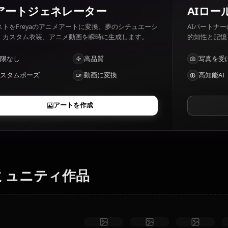
Freyaの好きなもの・嫌いなものは？
Freya 好きなもの: Beauty, those who catch her interest. 
AIアートジェネレーター
テキストをFreyaのアニメアートに変換。夢のシチュエーシ
ョン、カスタム衣装、アニメ動画を瞬時に生成します。
制限なし
高品質
カスタムポーズ
動画に変換
アートを作成