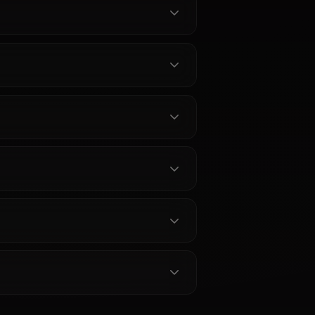
neで剣姫と語
and Divine Warmth | Anione
ヴァレンシュタ
Chat with Hestia from DanMachi
 コンテンツフ
without limits. Unrestricted AI
の無口な温か
roleplay with the goddess who
チャット内画
believes in you completely. Meet
her on Anione.