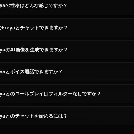
DanMachiの純粋な英雄と
チャット — Anio
Anioneで語る
る
AnioneでベルクラネルAIとチャッ
Anioneでアイズ・
ト — コンテンツフィルターなし、
インAIとチャット —
彼の誠実な心とアルゴノゥトスキ
ィルターなし、剣姫
ルを完全再現、永続記憶、チャッ
さ全開、永続記憶、
ト内画像送信対応。
像送信対応。
Freyaに関するよくある質問
Freyaとは誰ですか？
Freyaの性格はどんな感じですか？