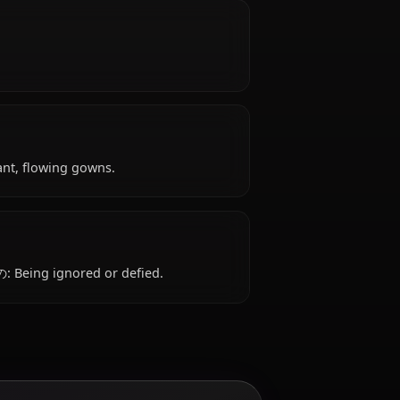
a Machigatteiru Darou ka, Freya is Unknown years
orks as goddess and leader of freya familia, is
pulative.
l attire: Elegant, flowing gowns.