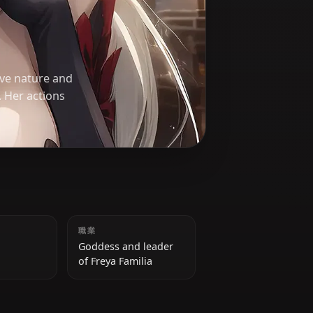
ya's obsessive nature and
e in Orario. Her actions
身長
職業
170 cm
Goddess and leader