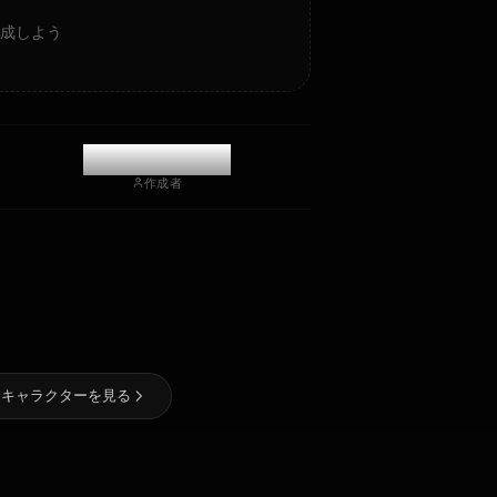
のAIアートを作成しよう
@kinayymon
作成者